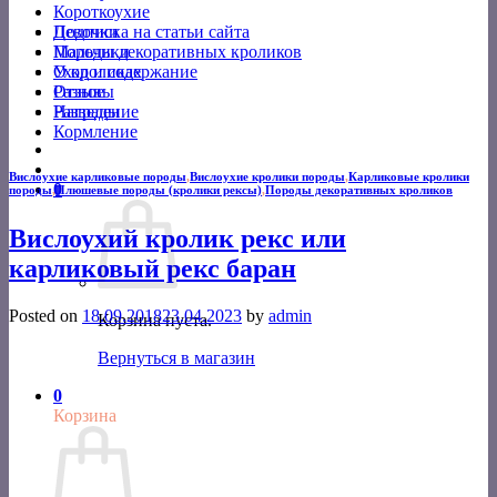
Короткоухие
Подписка на статьи сайта
Девочки
Породы декоративных кроликов
Мальчики
Уход и содержание
О кроликах
Разное
Отзывы
Разведение
Награды
Кормление
Вислоухие карликовые породы
,
Вислоухие кролики породы
,
Карликовые кролики
0
породы
,
Плюшевые породы (кролики рексы)
,
Породы декоративных кроликов
Вислоухий кролик рекс или
карликовый рекс баран
Posted on
18.09.2018
23.04.2023
by
admin
Корзина пуста.
Вернуться в магазин
0
Корзина