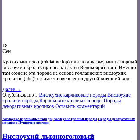
18
Сен
Кролик минилоп (miniature lop) или по другому миниатюрный
вислоухий кролик пришел к нам из Великобритании. Именно
там создана эта порода на основе голландских вислоухих
кроликов (nhd), но имеет совершенно другой внешний вид.
Далее
→
Опубликовано в
Вислоухие карликовые породы
,
Вислоухие
кролики породы
,
Карликовые кролики породы
,
Породы
декоративных кроликов
Оставить комментарий
Вислоухие карликовые породы
,
Вислоухие кролики породы
,
Породы декоративных
кроликов
,
Пушистые кролики
Вислоухий львиноголовый