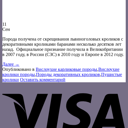
11
Сен
Порода получена от скрещивания львиноголовых кроликов с
декоративными кроликами баранами несколько десятков лет
назад. Официальное признание получила в Великобритании
в 2007 году, в России (СЗС) в 2010 году и Европе в 2012 году.
Далее
→
Опубликовано в
Вислоухие карликовые породы
,
Вислоухие
кролики породы
,
Породы декоративных кроликов
,
Пушистые
кролики
Оставить комментарий
V