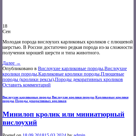
18
Сен
Молодая порода вислоухих карликовых кроликов с плюшевой
шерстью. В России достаточно редкая порода из-за сложности
получения хорошей шерсти и типа животного.
Далее
→
Опубликовано в
Вислоухие карликовые породы
,
Вислоухие
кролики породы
,
Карликовые кролики породы
,
Плюшевые
породы (кролики рексы)
,
Породы декоративных кроликов
Оставить комментарий
Вислоухие карликовые породы
,
Вислоухие кролики породы
,
Карликовые кролики
породы
,
Породы декоративных кроликов
Минилоп кролик или миниатюрный
вислоухий
Posted on
18.09.2018
15.03.2024
by
admin