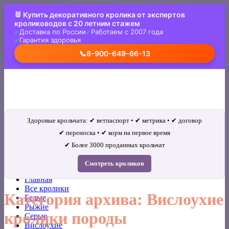
Skip
🐰 Купить декоративного кролика от экспертов
to
кролиководов с 20 летним стажем
content
Доставка по России
Работаем с 2007 года
Гарантия здоровья
📞
8-900-649-66-13
Здоровые крольчата: ✔ ветпаспорт • ✔ метрика • ✔ договор
✔ переноска • ✔ корм на первое время
✔ Более 3000 проданных крольчат
Искать:
Смотреть кроликов
Главная
Все кролики
Категория архива:
Вислоухие
Белые
Рыжие
кролики породы
Серые
Вислоухие