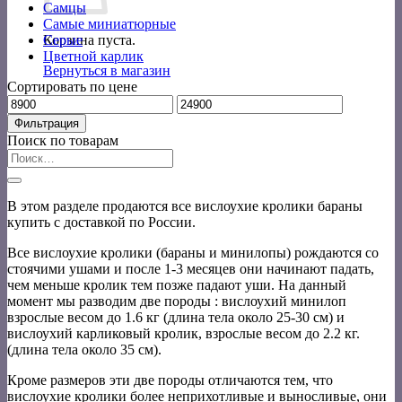
Самцы
Самые миниатюрные
Корзина пуста.
Серые
Цветной карлик
Вернуться в магазин
Сортировать по цене
Минимальная
Максимальная
цена
цена
Фильтрация
Поиск по товарам
Искать:
В этом разделе продаются все вислоухие кролики бараны
купить с доставкой по России.
Все вислоухие кролики (бараны и минилопы) рождаются со
стоячими ушами и после 1-3 месяцев они начинают падать,
чем меньше кролик тем позже падают уши. На данный
момент мы разводим две породы : вислоухий минилоп
взрослые весом до 1.6 кг (длина тела около 25-30 см) и
вислоухий карликовый кролик, взрослые весом до 2.2 кг.
(длина тела около 35 см).
Кроме размеров эти две породы отличаются тем, что
вислоухие кролики более неприхотливые и выносливые, они