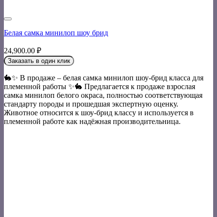
Белая самка минилоп шоу брид
24,900.00
₽
Заказать в один клик
🐇✨ В продаже – белая самка минилоп шоу-брид класса для
племенной работы ✨🐇 Предлагается к продаже взрослая
самка минилоп белого окраса, полностью соответствующая
стандарту породы и прошедшая экспертную оценку.
Животное относится к шоу-брид классу и используется в
племенной работе как надёжная производительница.