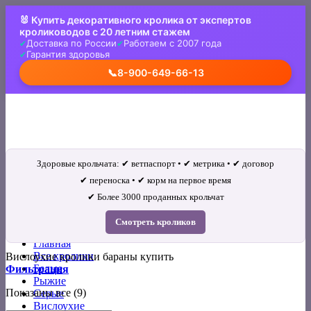
Skip
🐰 Купить декоративного кролика от экспертов
to
кролиководов с 20 летним стажем
content
Доставка по России
Работаем с 2007 года
Гарантия здоровья
📞
8-900-649-66-13
Здоровые крольчата: ✔ ветпаспорт • ✔ метрика • ✔ договор
✔ переноска • ✔ корм на первое время
✔ Более 3000 проданных крольчат
Искать:
Смотреть кроликов
Главная
Все кролики
Вислоухие кролики бараны купить
Белые
Фильтрация
Рыжие
Показаны все (9)
Серые
Вислоухие