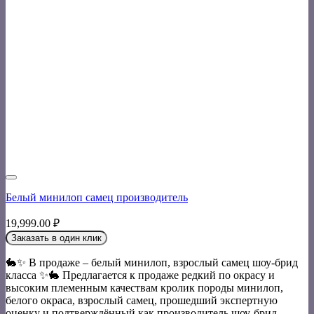
Белый минилоп самец производитель
19,999.00
₽
Заказать в один клик
🐇✨ В продаже – белый минилоп, взрослый самец шоу-брид
класса ✨🐇 Предлагается к продаже редкий по окрасу и
высоким племенным качествам кролик породы минилоп,
белого окраса, взрослый самец, прошедший экспертную
оценку и подтверждённый как производитель шоу-брид