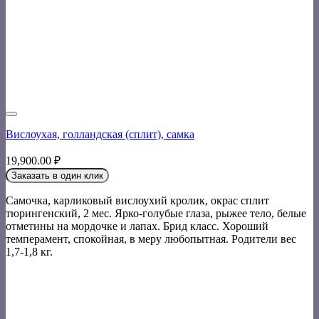
Вислоухая, голландская (сплит), самка
19,900.00
₽
Заказать в один клик
Самочка, карликовый вислоухий кролик, окрас сплит
тюрингенский, 2 мес. Ярко-голубые глаза, рыжее тело, белые
отметины на мордочке и лапах. Брид класс. Хороший
темперамент, спокойная, в меру любопытная. Родители вес
1,7-1,8 кг.