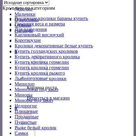
Короткоухие
Крольчата по категориям
Девочки
Мальчики
Вислоухие кролики бараны купить
О кроликах
Гарантия веса и размера
Отзывы
Для разведения
Награды
Карликовый вислоухий
Короткоухие
Кролики декоративные белые купить
Купить голландских кроликов
0
Купить декоративного кролика
Купить кролика гермелин
Купить кролика гермелин
Купить кролика рыжего
Львиноголовые кролики
Минилоп
Корзина пуста.
Минилопы под заказ
Миноры
Вернуться в магазин
Миноры под заказ
Недорогие
0
Плюшевые
Корзина
Проданные
Пушистые
Рыже белый кролик
Самки