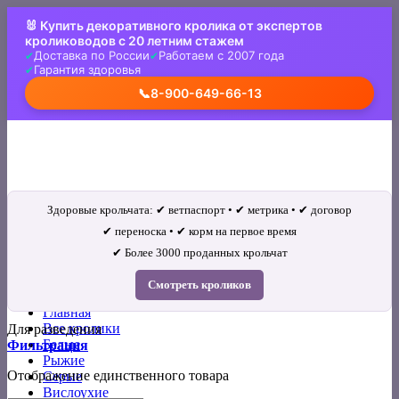
Skip
🐰 Купить декоративного кролика от экспертов
to
кролиководов с 20 летним стажем
content
Доставка по России
Работаем с 2007 года
Гарантия здоровья
📞
8-900-649-66-13
Здоровые крольчата: ✔ ветпаспорт • ✔ метрика • ✔ договор
✔ переноска • ✔ корм на первое время
✔ Более 3000 проданных крольчат
Искать:
Смотреть кроликов
Главная
Все кролики
Для разведения
Белые
Фильтрация
Рыжие
Отображение единственного товара
Серые
Вислоухие