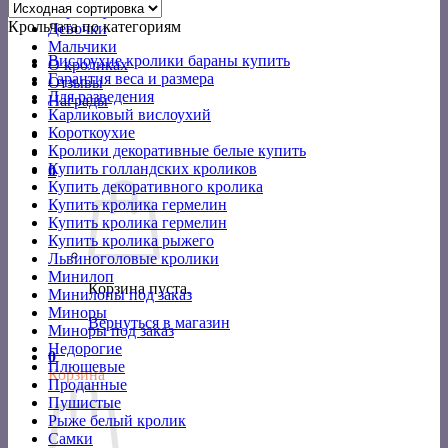
Короткоухие
Крольчата по категориям
Девочки
Мальчики
Вислоухие кролики бараны купить
О кроликах
Гарантия веса и размера
Отзывы
Для разведения
Награды
Карликовый вислоухий
Короткоухие
Кролики декоративные белые купить
Купить голландских кроликов
0
Купить декоративного кролика
Купить кролика гермелин
Купить кролика гермелин
Купить кролика рыжего
Львиноголовые кролики
Минилоп
Корзина пуста.
Минилопы под заказ
Миноры
Вернуться в магазин
Миноры под заказ
Недорогие
0
Плюшевые
Корзина
Проданные
Пушистые
Рыже белый кролик
Самки