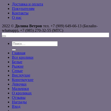
Доставка и оплата
Покупателям
Контакты
О нас
2022 ©
Долина Ветров
тел. +7 (909) 649-66-13 (Билайн-
whatsapp), +7 (985) 270-32-55 (МТС)
Искать:
Главная
Все кролики
Белые
Рыжие
Серые
Вислоухие
Короткоухие
Девочки
Мальчики
О кроликах
Отзывы
Награды
Вход