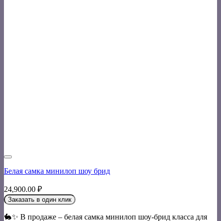
Белая самка минилоп шоу брид
24,900.00
₽
Заказать в один клик
🐇✨ В продаже – белая самка минилоп шоу-брид класса для