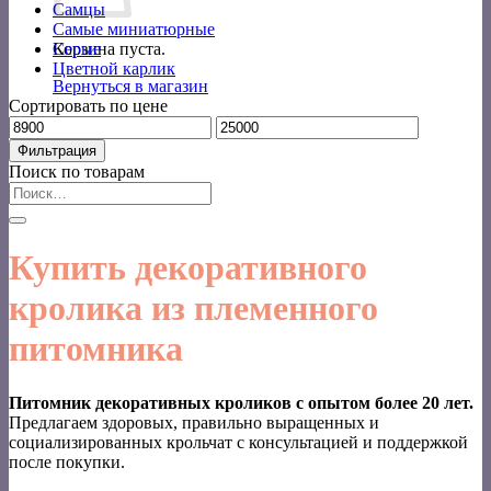
Самцы
Самые миниатюрные
Корзина пуста.
Серые
Цветной карлик
Вернуться в магазин
Сортировать по цене
Минимальная
Максимальная
цена
цена
Фильтрация
Поиск по товарам
Искать:
Купить декоративного
кролика из племенного
питомника
Питомник декоративных кроликов с опытом более 20 лет.
Предлагаем здоровых, правильно выращенных и
социализированных крольчат с консультацией и поддержкой
после покупки.