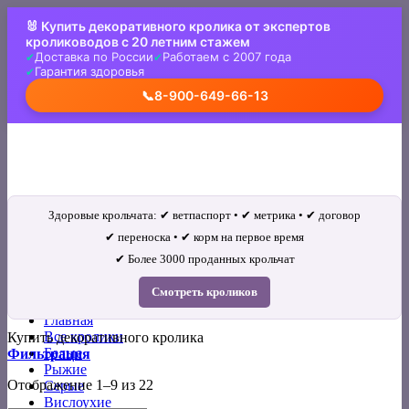
Skip
🐰 Купить декоративного кролика от экспертов
to
кролиководов с 20 летним стажем
content
Доставка по России
Работаем с 2007 года
Гарантия здоровья
📞
8-900-649-66-13
Здоровые крольчата: ✔ ветпаспорт • ✔ метрика • ✔ договор
✔ переноска • ✔ корм на первое время
✔ Более 3000 проданных крольчат
Искать:
Смотреть кроликов
Главная
Все кролики
Купить декоративного кролика
Белые
Фильтрация
Рыжие
Отображение 1–9 из 22
Серые
Вислоухие