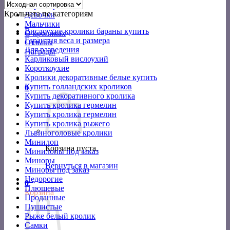
Короткоухие
Крольчата по категориям
Девочки
Мальчики
Вислоухие кролики бараны купить
О кроликах
Гарантия веса и размера
Отзывы
Для разведения
Награды
Карликовый вислоухий
Короткоухие
Кролики декоративные белые купить
Купить голландских кроликов
0
Купить декоративного кролика
Купить кролика гермелин
Купить кролика гермелин
Купить кролика рыжего
Львиноголовые кролики
Минилоп
Корзина пуста.
Минилопы под заказ
Миноры
Вернуться в магазин
Миноры под заказ
Недорогие
0
Плюшевые
Корзина
Проданные
Пушистые
Рыже белый кролик
Самки