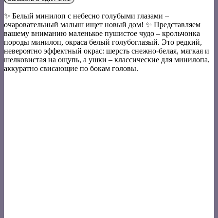
✨ Белый минилоп с небесно голубыми глазами –
очаровательный малыш ищет новый дом! ✨ Представляем
вашему вниманию маленькое пушистое чудо – крольчонка
породы минилоп, окраса белый голубоглазый. Это редкий,
невероятно эффектный окрас: шерсть снежно-белая, мягкая и
шелковистая на ощупь, а ушки – классические для минилопа,
аккуратно свисающие по бокам головы.