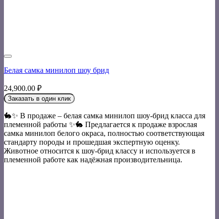
Белая самка минилоп шоу брид
24,900.00
₽
Заказать в один клик
🐇✨ В продаже – белая самка минилоп шоу-брид класса для
племенной работы ✨🐇 Предлагается к продаже взрослая
самка минилоп белого окраса, полностью соответствующая
стандарту породы и прошедшая экспертную оценку.
Животное относится к шоу-брид классу и используется в
племенной работе как надёжная производительница.