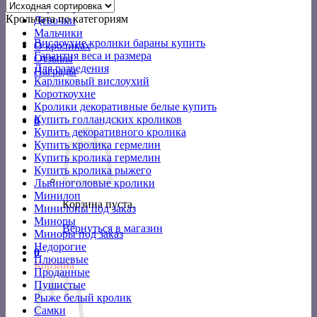
Короткоухие
Крольчата по категориям
Девочки
Мальчики
Вислоухие кролики бараны купить
О кроликах
Гарантия веса и размера
Отзывы
Для разведения
Награды
Карликовый вислоухий
Короткоухие
Кролики декоративные белые купить
Купить голландских кроликов
0
Купить декоративного кролика
Купить кролика гермелин
Купить кролика гермелин
Купить кролика рыжего
Львиноголовые кролики
Минилоп
Корзина пуста.
Минилопы под заказ
Миноры
Вернуться в магазин
Миноры под заказ
Недорогие
0
Плюшевые
Корзина
Проданные
Пушистые
Рыже белый кролик
Самки