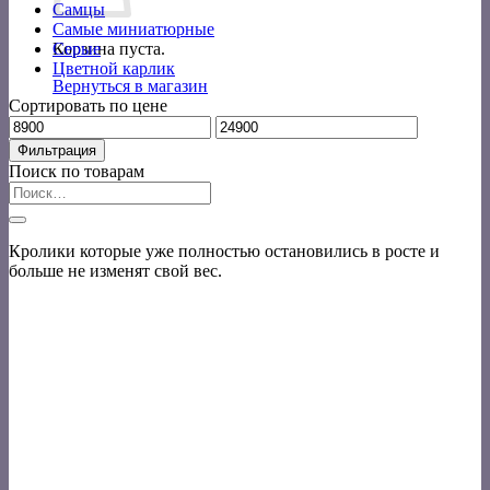
Самцы
Самые миниатюрные
Корзина пуста.
Серые
Цветной карлик
Вернуться в магазин
Сортировать по цене
Минимальная
Максимальная
цена
цена
Фильтрация
Поиск по товарам
Искать:
Кролики которые уже полностью остановились в росте и
больше не изменят свой вес.