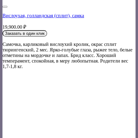
Вислоухая, голландская (сплит), самка
19,900.00
₽
Заказать в один клик
Самочка, карликовый вислоухий кролик, окрас сплит
тюрингенский, 2 мес. Ярко-голубые глаза, рыжее тело, белые
отметины на мордочке и лапах. Брид класс. Хороший
темперамент, спокойная, в меру любопытная. Родители вес
1,7-1,8 кг.