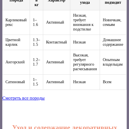
Порода
в
Характер
ухода
подходит
кг
Низкая,
Карликовый
1–
требует
Новичкам,
Активный
рекс
1.6
внимания к
семьям
подстилке
Цветной
1.3–
Домашнее
Контактный
Низкая
карлик
1.5
содержание
Высокая,
1.2–
требует
Опытным
Ангорский
Активный
1.7
регулярного
владельцам
расчесывания
1–
Сатиновый
Активный
Низкая
Всем
1.5
Смотреть все породы
Уход и содержание декоративных