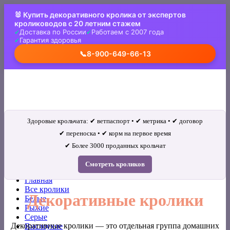
Skip
🐰 Купить декоративного кролика от экспертов
to
кролиководов с 20 летним стажем
content
Доставка по России
Работаем с 2007 года
Гарантия здоровья
📞
8-900-649-66-13
Здоровые крольчата: ✔ ветпаспорт • ✔ метрика • ✔ договор
✔ переноска • ✔ корм на первое время
✔ Более 3000 проданных крольчат
Искать:
Смотреть кроликов
Главная
Все кролики
Декоративные кролики
Белые
Рыжие
Серые
Декоративные кролики — это отдельная группа домашних
Вислоухие