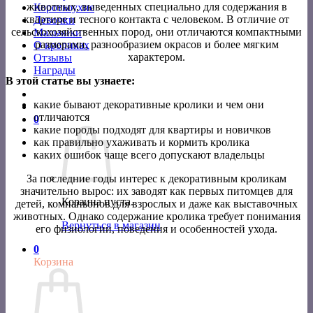
животных, выведенных специально для содержания в
Короткоухие
квартире и тесного контакта с человеком. В отличие от
Девочки
сельскохозяйственных пород, они отличаются компактными
Мальчики
размерами, разнообразием окрасов и более мягким
О кроликах
характером.
Отзывы
Награды
В этой статье вы узнаете:
какие бывают декоративные кролики и чем они
отличаются
0
какие породы подходят для квартиры и новичков
как правильно ухаживать и кормить кролика
каких ошибок чаще всего допускают владельцы
За последние годы интерес к декоративным кроликам
значительно вырос: их заводят как первых питомцев для
Корзина пуста.
детей, компаньонов для взрослых и даже как выставочных
животных. Однако содержание кролика требует понимания
Вернуться в магазин
его физиологии, поведения и особенностей ухода.
0
Корзина