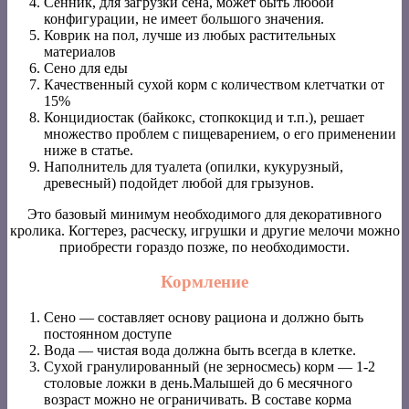
Сенник, для загрузки сена, может быть любой
конфигурации, не имеет большого значения.
Коврик на пол, лучше из любых растительных
материалов
Сено для еды
Качественный сухой корм с количеством клетчатки от
15%
Концидиостак (байкокс, стопкокцид и т.п.), решает
множество проблем с пищеварением, о его применении
ниже в статье.
Наполнитель для туалета (опилки, кукурузный,
древесный) подойдет любой для грызунов.
Это базовый минимум необходимого для декоративного
кролика. Когтерез, расческу, игрушки и другие мелочи можно
приобрести гораздо позже, по необходимости.
Кормление
Сено — составляет основу рациона и должно быть
постоянном доступе
Вода — чистая вода должна быть всегда в клетке.
Сухой гранулированный (не зерносмесь) корм — 1-2
столовые ложки в день.Малышей до 6 месячного
возраст можно не ограничивать. В составе корма