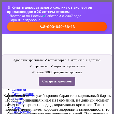
Skip
🐰 Купить декоративного кролика от экспертов
to
кролиководов с 20 летним стажем
content
Доставка по России
Работаем с 2007 года
Гарантия здоровья
📞
8-900-649-66-13
Здоровые крольчата: ✔ ветпаспорт • ✔ метрика • ✔ договор
✔ переноска • ✔ корм на первое время
✔ Более 3000 проданных крольчат
Искать:
Смотреть кроликов
Главная
Все кролики
Карликовый вислоухий кролик баран или карликовый баран.
Белые
Порода, пришедшая к нам из Германии, на данный момент
Рыжие
самая популярная порода декоративных кроликов. Так, как
Серые
порода в целом имеет хорошее здоровье и выносливость, то
Вислоухие
она больше подходит для новичков и детей.
По характеру