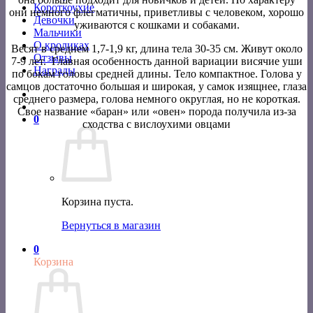
Короткоухие
они немного флегматичны, приветливы с человеком, хорошо
Девочки
уживаются с кошками и собаками.
Мальчики
О кроликах
Весят в среднем 1,7-1,9 кг, длина тела 30-35 см. Живут около
Отзывы
7-9 лет. Главная особенность данной вариации висячие уши
Награды
по бокам головы средней длины. Тело компактное. Голова у
самцов достаточно большая и широкая, у самок изящнее, глаза
среднего размера, голова немного округлая, но не короткая.
Свое название «баран» или «овен» порода получила из-за
0
сходства с вислоухими овцами
Корзина пуста.
Вернуться в магазин
0
Корзина