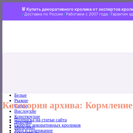
Skip
🐰 Купить декоративного кролика от экспертов крол
to
Доставка по России
Работаем с 2007 года
Гарантия з
content
Искать:
Главная
Все кролики
Белые
Рыжие
Категория архива:
Кормление
Серые
Вислоухие
Короткоухие
Подписка на статьи сайта
Девочки
Породы декоративных кроликов
Мальчики
Уход и содержание
О кроликах