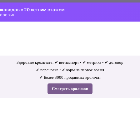
иководов с 20 летним стажем
доровья
Здоровые крольчата: ✔ ветпаспорт • ✔ метрика • ✔ договор
✔ переноска • ✔ корм на первое время
✔ Более 3000 проданных крольчат
Смотреть кроликов