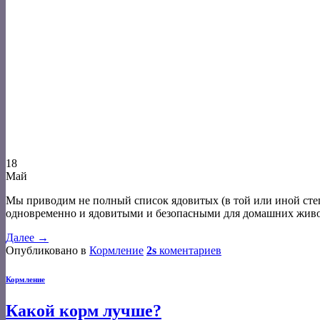
18
Май
Мы приводим не полный список ядовитых (в той или иной степе
одновременно и ядовитыми и безопасными для домашних живот
Далее
→
Опубликовано в
Кормление
2s
коментариев
Кормление
Какой корм лучше?