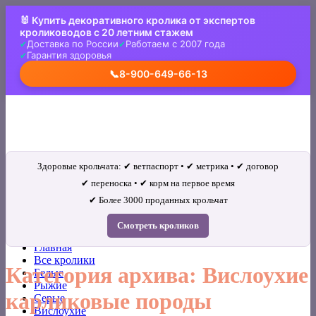
Skip
🐰 Купить декоративного кролика от экспертов
to
кролиководов с 20 летним стажем
content
Доставка по России
Работаем с 2007 года
Гарантия здоровья
📞
8-900-649-66-13
Здоровые крольчата: ✔ ветпаспорт • ✔ метрика • ✔ договор
✔ переноска • ✔ корм на первое время
✔ Более 3000 проданных крольчат
Искать:
Смотреть кроликов
Главная
Все кролики
Категория архива:
Вислоухие
Белые
Рыжие
карликовые породы
Серые
Вислоухие