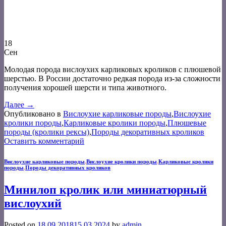
18
Сен
Молодая порода вислоухих карликовых кроликов с плюшевой
шерстью. В России достаточно редкая порода из-за сложности
получения хорошей шерсти и типа животного.
Далее
→
Опубликовано в
Вислоухие карликовые породы
,
Вислоухие
кролики породы
,
Карликовые кролики породы
,
Плюшевые
породы (кролики рексы)
,
Породы декоративных кроликов
Оставить комментарий
Вислоухие карликовые породы
,
Вислоухие кролики породы
,
Карликовые кролики
породы
,
Породы декоративных кроликов
Минилоп кролик или миниатюрный
вислоухий
Posted on
18.09.2018
15.03.2024
by
admin