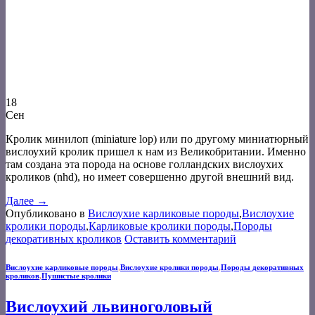
18
Сен
Кролик минилоп (miniature lop) или по другому миниатюрный
вислоухий кролик пришел к нам из Великобритании. Именно
там создана эта порода на основе голландских вислоухих
кроликов (nhd), но имеет совершенно другой внешний вид.
Далее
→
Опубликовано в
Вислоухие карликовые породы
,
Вислоухие
кролики породы
,
Карликовые кролики породы
,
Породы
декоративных кроликов
Оставить комментарий
Вислоухие карликовые породы
,
Вислоухие кролики породы
,
Породы декоративных
кроликов
,
Пушистые кролики
Вислоухий львиноголовый