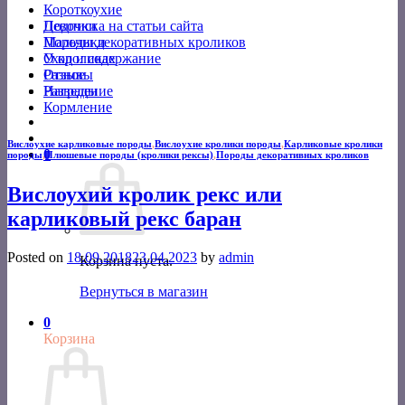
Короткоухие
Подписка на статьи сайта
Девочки
Породы декоративных кроликов
Мальчики
Уход и содержание
О кроликах
Разное
Отзывы
Разведение
Награды
Кормление
Вислоухие карликовые породы
,
Вислоухие кролики породы
,
Карликовые кролики
0
породы
,
Плюшевые породы (кролики рексы)
,
Породы декоративных кроликов
Вислоухий кролик рекс или
карликовый рекс баран
Posted on
18.09.2018
23.04.2023
by
admin
Корзина пуста.
Вернуться в магазин
0
Корзина