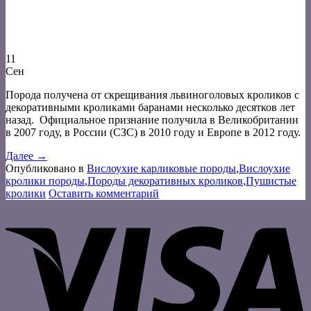
11
Сен
Порода получена от скрещивания львиноголовых кроликов с
декоративными кроликами баранами несколько десятков лет
назад. Официальное признание получила в Великобритании
в 2007 году, в России (СЗС) в 2010 году и Европе в 2012 году.
Далее
→
Опубликовано в
Вислоухие карликовые породы
,
Вислоухие
кролики породы
,
Породы декоративных кроликов
,
Пушистые
кролики
Оставить комментарий
V