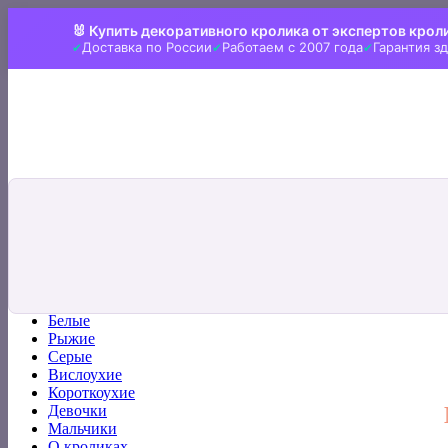
Skip
🐰 Купить декоративного кролика от экспертов крол
to
Доставка по России
Работаем с 2007 года
Гарантия з
content
Искать:
Главная
Все кролики
Белые
Рыжие
Серые
Вислоухие
Короткоухие
Девочки
Мальчики
О кроликах