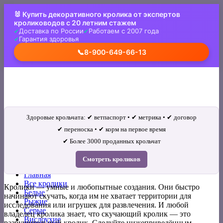
Skip
🐰 Купить декоративного кролика от экспертов
to
кролиководов с 20 летним стажем
content
Доставка по России
Работаем с 2007 года
Гарантия здоровья
📞
8-900-649-66-13
Здоровые крольчата: ✔ ветпаспорт • ✔ метрика • ✔ договор
✔ переноска • ✔ корм на первое время
✔ Более 3000 проданных крольчат
Искать:
Смотреть кроликов
Главная
Все кролики
Кролики — умные и любопытные создания. Они быстро
Белые
начинают скучать, когда им не хватает территории для
Рыжие
исследования или игрушек для развлечения. И любой
Серые
владелец кролика знает, что скучающий кролик — это
Вислоухие
разрушительный кролик. Следуйте нижеприведённым