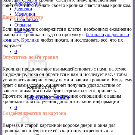
Короткоухие
советам, чтобы сделать своего кролика счастливым кроликом.
Девочки
Мальчики
Дайте ему простор
О кроликах
Отзывы
Если ваш кролик содержится в клетке, необходимо ежедневно
Награды
выводить кролика оттуда на прогулку в
безопасную для него
комнату
.
Кролики
любят нюхать и исследовать всё, что их
окружает.
0
Опуститесь до его уровня
Кролики предпочитают взаимодействовать с нами на земле.
Подождите, пока он обратится к вам и исследует вас, чтобы
установить доверие между вами и вашим кроликом. Когда ему
будет с вами удобно, он начнёт получать удовольствие от
Корзина пуста.
вашего внимания и сам будет стремиться его привлечь.
Прочтите нашу статью «Построение отношений с вашим
Вернуться в магазин
кроликом» для получения дополнительной информации.
0
Корзина
Создайте креатив из картона
Вырезав в старой картонной коробке двери и окна для
кролика, вы превратите её в картонную крепость для