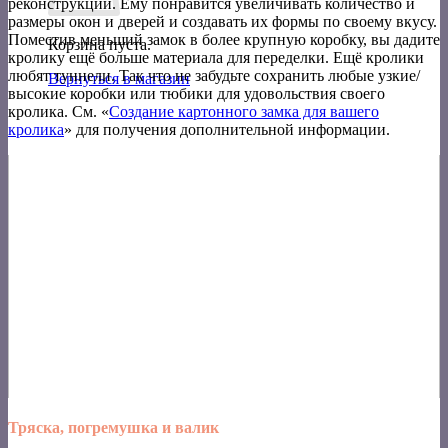
реконструкции. Ему понравится увеличивать количество и
размеры окон и дверей и создавать их формы по своему вкусу.
Поместив меньший замок в более крупную коробку, вы дадите
Корзина пуста.
кролику ещё больше материала для переделки. Ещё кролики
любят туннели. Так что не забудьте сохранить любые узкие/
Вернуться в магазин
высокие коробки или тюбики для удовольствия своего
кролика. См. «
Создание картонного замка для вашего
кролика
» для получения дополнительной информации.
Тряска, погремушка и валик