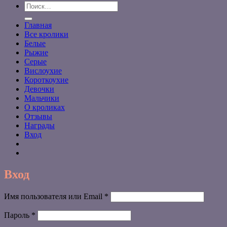
Искать:
Главная
Все кролики
Белые
Рыжие
Серые
Вислоухие
Короткоухие
Девочки
Мальчики
О кроликах
Отзывы
Награды
Вход
Вход
Обязательно
Имя пользователя или Email
*
Обязательно
Пароль
*