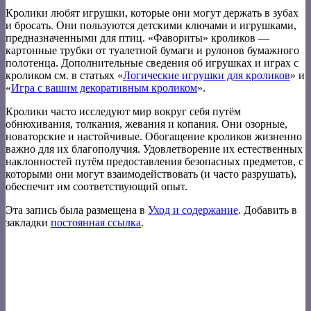
Кролики любят игрушки, которые они могут держать в зубах
и бросать. Они пользуются детскими ключами и игрушками,
предназначенными для птиц. «Фавориты» кроликов —
картонные трубки от туалетной бумаги и рулонов бумажного
полотенца. Дополнительные сведения об игрушках и играх с
кроликом см. в статьях «
Логические игрушки для кроликов
» и
«
Игра с вашим декоративным кроликом
».
Кролики часто исследуют мир вокруг себя путём
обнюхивания, толкания, жевания и копания. Они озорные,
новаторские и настойчивые. Обогащение кроликов жизненно
важно для их благополучия. Удовлетворение их естественных
наклонностей путём предоставления безопасных предметов, с
которыми они могут взаимодействовать (и часто разрушать),
обеспечит им соответствующий опыт.
Эта запись была размещена в
Уход и содержание
. Добавить в
закладки
постоянная ссылка
.