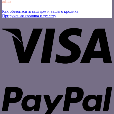
admin
Как обезопасить ваш дом и вашего кролика
Приручения кролика к туалету
V
P