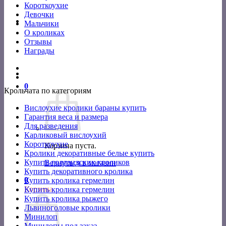
Короткоухие
Девочки
Мальчики
О кроликах
Отзывы
Награды
0
Крольчата по категориям
Вислоухие кролики бараны купить
Гарантия веса и размера
Для разведения
Карликовый вислоухий
Короткоухие
Корзина пуста.
Кролики декоративные белые купить
Купить голландских кроликов
Вернуться в магазин
Купить декоративного кролика
0
Купить кролика гермелин
Корзина
Купить кролика гермелин
Купить кролика рыжего
Львиноголовые кролики
Минилоп
Минилопы под заказ