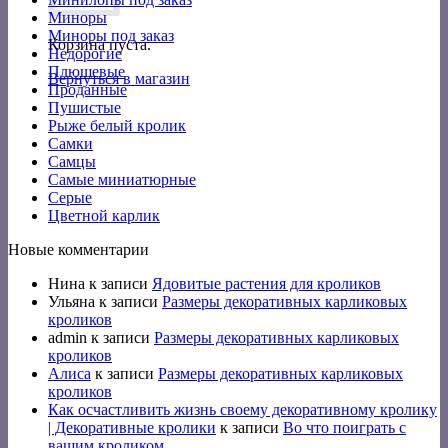
Миноры
Миноры под заказ
Корзина пуста.
Недорогие
Плюшевые
Вернуться в магазин
Проданные
Пушистые
Рыже белый кролик
Самки
Самцы
Самые миниатюрные
Серые
Цветной карлик
Новые комментарии
Нина
к записи
Ядовитые растения для кроликов
Ульяна
к записи
Размеры декоративных карликовых
кроликов
admin
к записи
Размеры декоративных карликовых
кроликов
Алиса
к записи
Размеры декоративных карликовых
кроликов
Как осчастливить жизнь своему декоративному кролику
| Декоративные кролики
к записи
Во что поиграть с
вашим кроликом