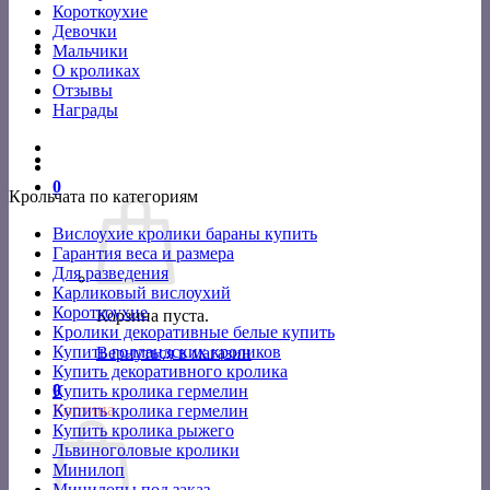
Короткоухие
Девочки
Мальчики
О кроликах
Отзывы
Награды
0
Крольчата по категориям
Вислоухие кролики бараны купить
Гарантия веса и размера
Для разведения
Карликовый вислоухий
Короткоухие
Корзина пуста.
Кролики декоративные белые купить
Купить голландских кроликов
Вернуться в магазин
Купить декоративного кролика
0
Купить кролика гермелин
Корзина
Купить кролика гермелин
Купить кролика рыжего
Львиноголовые кролики
Минилоп
Минилопы под заказ