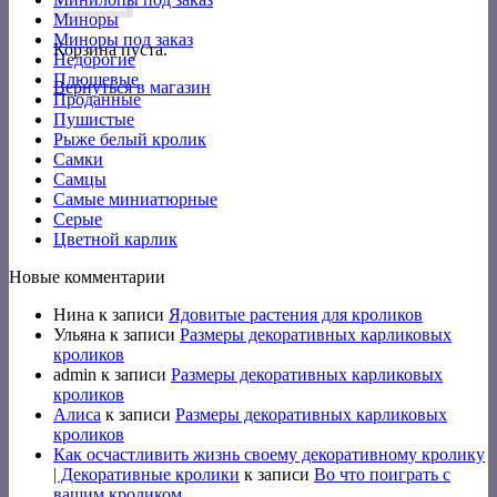
Миноры
Миноры под заказ
Корзина пуста.
Недорогие
Плюшевые
Вернуться в магазин
Проданные
Пушистые
Рыже белый кролик
Самки
Самцы
Самые миниатюрные
Серые
Цветной карлик
Новые комментарии
Нина
к записи
Ядовитые растения для кроликов
Ульяна
к записи
Размеры декоративных карликовых
кроликов
admin
к записи
Размеры декоративных карликовых
кроликов
Алиса
к записи
Размеры декоративных карликовых
кроликов
Как осчастливить жизнь своему декоративному кролику
| Декоративные кролики
к записи
Во что поиграть с
вашим кроликом