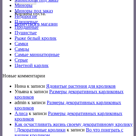
Миноры
Миноры под заказ
Корзина пуста.
Недорогие
Плюшевые
Вернуться в магазин
Проданные
Пушистые
Рыже белый кролик
Самки
Самцы
Самые миниатюрные
Серые
Цветной карлик
Новые комментарии
Нина
к записи
Ядовитые растения для кроликов
Ульяна
к записи
Размеры декоративных карликовых
кроликов
admin
к записи
Размеры декоративных карликовых
кроликов
Алиса
к записи
Размеры декоративных карликовых
кроликов
Как осчастливить жизнь своему декоративному кролику
| Декоративные кролики
к записи
Во что поиграть с
вашим кроликом