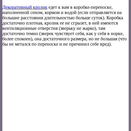
Декоративный кролик
едет к вам в коробке-переноске,
наполненной сеном, кормом и водой (если отправляется на
большие расстояния длительностью больше суток). Коробка
достаточно плотная, кролик ее не сгрызет, в ней имеются
вентиляционные отверстия (зверьку не жарко), там
достаточно темно (зверек чувствует себя, как у себя в норке,
более спокоен), она достаточного размера, но не большая (что
бы не метался по переноске и не причинил себе вред).