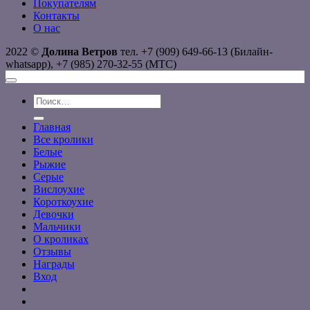
Покупателям
Контакты
О нас
2022 ©
Долина Ветров
тел. +7 (909) 649-66-13 (Билайн-
whatsapp), +7 (985) 270-32-55 (МТС)
Искать:
Главная
Все кролики
Белые
Рыжие
Серые
Вислоухие
Короткоухие
Девочки
Мальчики
О кроликах
Отзывы
Награды
Вход