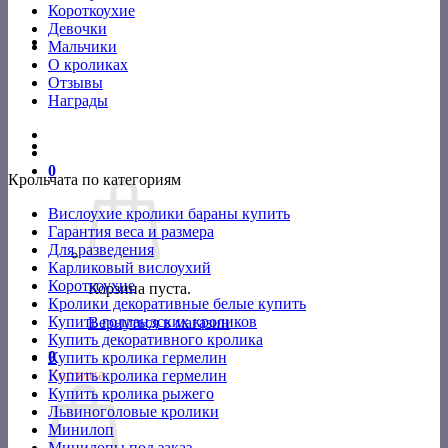
Короткоухие
Девочки
Мальчики
О кроликах
Отзывы
Награды
0
Крольчата по категориям
Вислоухие кролики бараны купить
Гарантия веса и размера
Для разведения
Карликовый вислоухий
Короткоухие
Корзина пуста.
Кролики декоративные белые купить
Купить голландских кроликов
Вернуться в магазин
Купить декоративного кролика
0
Купить кролика гермелин
Корзина
Купить кролика гермелин
Купить кролика рыжего
Львиноголовые кролики
Минилоп
Минилопы под заказ