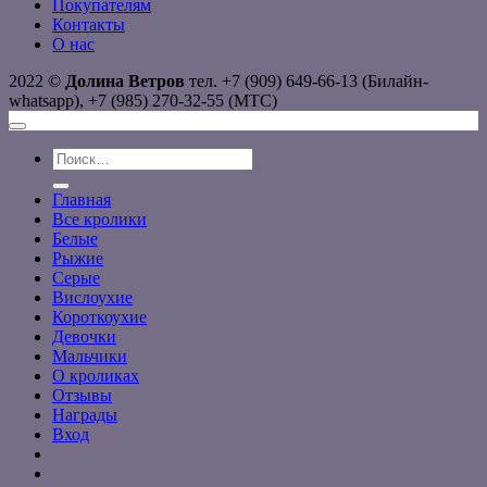
Покупателям
Контакты
О нас
2022 ©
Долина Ветров
тел. +7 (909) 649-66-13 (Билайн-
whatsapp), +7 (985) 270-32-55 (МТС)
Искать:
Главная
Все кролики
Белые
Рыжие
Серые
Вислоухие
Короткоухие
Девочки
Мальчики
О кроликах
Отзывы
Награды
Вход