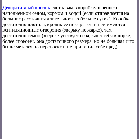
Декоративный кролик
едет к вам в коробке-переноске,
наполненной сеном, кормом и водой (если отправляется на
большие расстояния длительностью больше суток). Коробка
достаточно плотная, кролик ее не сгрызет, в ней имеются
вентиляционные отверстия (зверьку не жарко), там
достаточно темно (зверек чувствует себя, как у себя в норке,
более спокоен), она достаточного размера, но не большая (что
бы не метался по переноске и не причинил себе вред).