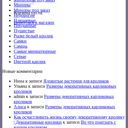
Миноры
Миноры под заказ
Корзина пуста.
Недорогие
Плюшевые
Вернуться в магазин
Проданные
Пушистые
Рыже белый кролик
Самки
Самцы
Самые миниатюрные
Серые
Цветной карлик
Новые комментарии
Нина
к записи
Ядовитые растения для кроликов
Ульяна
к записи
Размеры декоративных карликовых
кроликов
admin
к записи
Размеры декоративных карликовых
кроликов
Алиса
к записи
Размеры декоративных карликовых
кроликов
Как осчастливить жизнь своему декоративному кролику
| Декоративные кролики
к записи
Во что поиграть с
вашим кроликом