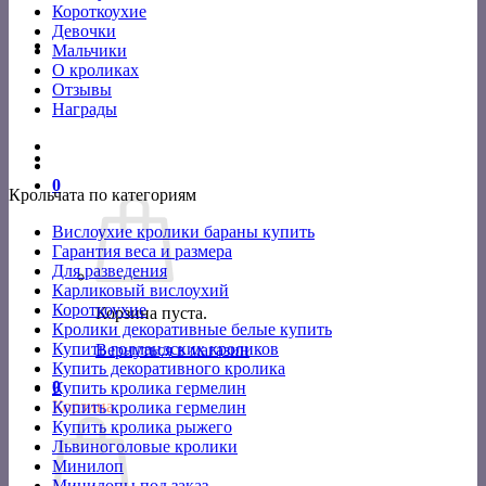
Короткоухие
Девочки
Мальчики
О кроликах
Отзывы
Награды
0
Крольчата по категориям
Вислоухие кролики бараны купить
Гарантия веса и размера
Для разведения
Карликовый вислоухий
Короткоухие
Корзина пуста.
Кролики декоративные белые купить
Купить голландских кроликов
Вернуться в магазин
Купить декоративного кролика
0
Купить кролика гермелин
Корзина
Купить кролика гермелин
Купить кролика рыжего
Львиноголовые кролики
Минилоп
Минилопы под заказ