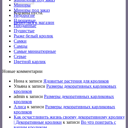
Миноры
Миноры под заказ
Корзина пуста.
Недорогие
Плюшевые
Вернуться в магазин
Проданные
Пушистые
Рыже белый кролик
Самки
Самцы
Самые миниатюрные
Серые
Цветной карлик
Новые комментарии
Нина
к записи
Ядовитые растения для кроликов
Ульяна
к записи
Размеры декоративных карликовых
кроликов
admin
к записи
Размеры декоративных карликовых
кроликов
Алиса
к записи
Размеры декоративных карликовых
кроликов
Как осчастливить жизнь своему декоративному кролику
| Декоративные кролики
к записи
Во что поиграть с
вашим кроликом