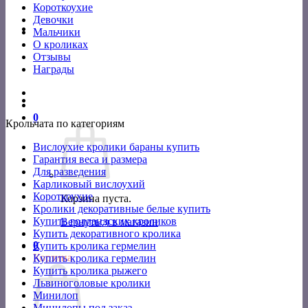
Короткоухие
Девочки
Мальчики
О кроликах
Отзывы
Награды
0
Крольчата по категориям
Вислоухие кролики бараны купить
Гарантия веса и размера
Для разведения
Карликовый вислоухий
Короткоухие
Корзина пуста.
Кролики декоративные белые купить
Купить голландских кроликов
Вернуться в магазин
Купить декоративного кролика
0
Купить кролика гермелин
Корзина
Купить кролика гермелин
Купить кролика рыжего
Львиноголовые кролики
Минилоп
Минилопы под заказ