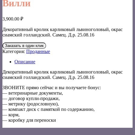
Вилли
3,900.00
₽
Декоративный кролик карликовый львиноголовый, окрас
сиамский голландский. Самец. Д.р. 25.08.16
Заказать в один клик
Категория:
Проданные
Описание
Декоративный кролик карликовый львиноголовый, окрас
сиамский голландский. Самец. Д.р. 25.08.16
ЗВОНИТЕ прямо сейчас и вы получаете бонус:
— ветеринарные документы,
— договор купли-продажи,
— метрику (родословную),
— компакт диск с памяткой по содержанию,
— корм,
— коробку для переноски
V