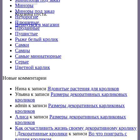
Миноры
Миноры под заказ
Корзина пуста.
Недорогие
Плюшевые
Вернуться в магазин
Проданные
Пушистые
Рыже белый кролик
Самки
Самцы
Самые миниатюрные
Серые
Цветной карлик
Новые комментарии
Нина
к записи
Ядовитые растения для кроликов
Ульяна
к записи
Размеры декоративных карликовых
кроликов
admin
к записи
Размеры декоративных карликовых
кроликов
Алиса
к записи
Размеры декоративных карликовых
кроликов
Как осчастливить жизнь своему декоративному кролику
| Декоративные кролики
к записи
Во что поиграть с
вашим кроликом