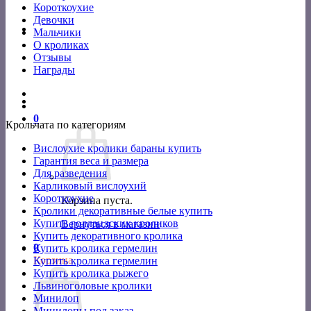
Короткоухие
Девочки
Мальчики
О кроликах
Отзывы
Награды
0
Крольчата по категориям
Вислоухие кролики бараны купить
Гарантия веса и размера
Для разведения
Карликовый вислоухий
Короткоухие
Корзина пуста.
Кролики декоративные белые купить
Купить голландских кроликов
Вернуться в магазин
Купить декоративного кролика
0
Купить кролика гермелин
Корзина
Купить кролика гермелин
Купить кролика рыжего
Львиноголовые кролики
Минилоп
Минилопы под заказ