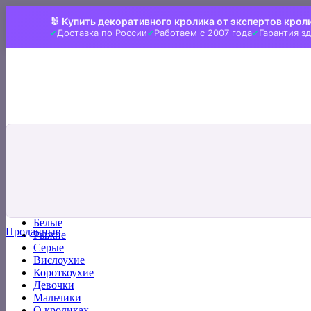
Skip
🐰 Купить декоративного кролика от экспертов крол
to
Доставка по России
Работаем с 2007 года
Гарантия з
content
Искать:
Главная
Все кролики
Белые
Проданные
Рыжие
Серые
Вислоухие
Короткоухие
Девочки
Мальчики
О кроликах