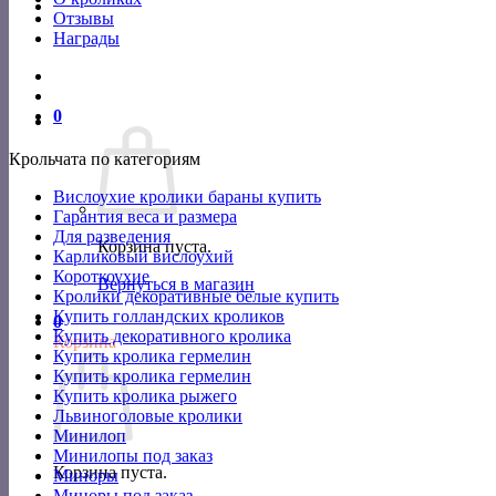
Отзывы
Награды
0
Крольчата по категориям
Вислоухие кролики бараны купить
Гарантия веса и размера
Для разведения
Корзина пуста.
Карликовый вислоухий
Короткоухие
Вернуться в магазин
Кролики декоративные белые купить
Купить голландских кроликов
0
Купить декоративного кролика
Корзина
Купить кролика гермелин
Купить кролика гермелин
Купить кролика рыжего
Львиноголовые кролики
Минилоп
Минилопы под заказ
Корзина пуста.
Миноры
Миноры под заказ