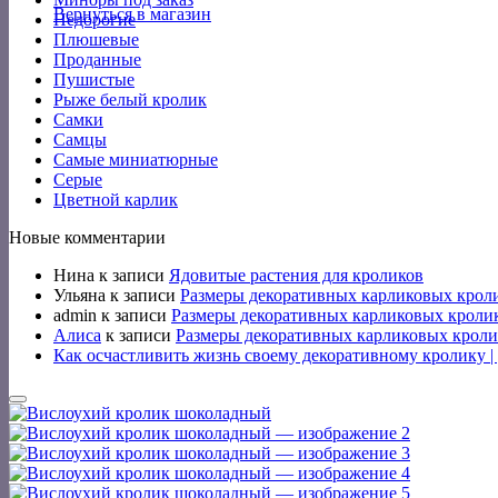
Вернуться в магазин
Недорогие
Плюшевые
Проданные
Пушистые
Рыже белый кролик
Самки
Самцы
Самые миниатюрные
Серые
Цветной карлик
Новые комментарии
Нина
к записи
Ядовитые растения для кроликов
Ульяна
к записи
Размеры декоративных карликовых крол
admin
к записи
Размеры декоративных карликовых кроли
Алиса
к записи
Размеры декоративных карликовых кроли
Как осчастливить жизнь своему декоративному кролику 