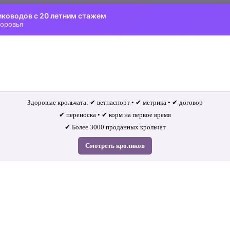
иководов с 20 летним стажем
доровья
Здоровые крольчата: ✔ ветпаспорт • ✔ метрика • ✔ договор
✔ переноска • ✔ корм на первое время
✔ Более 3000 проданных крольчат
Смотреть кроликов