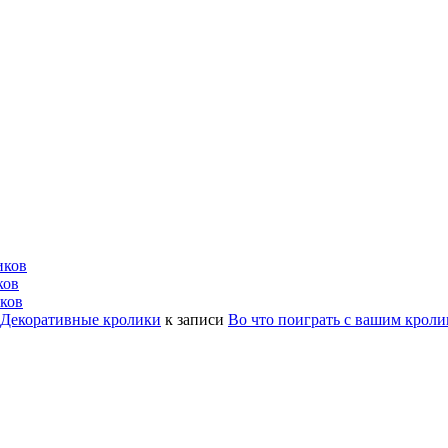
иков
ков
ков
| Декоративные кролики
к записи
Во что поиграть с вашим крол