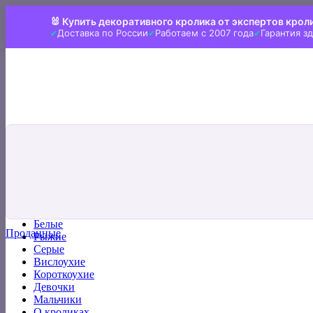
Skip
🐰 Купить декоративного кролика от экспертов крол
to
Доставка по России
Работаем с 2007 года
Гарантия з
content
Искать:
Главная
Все кролики
Белые
Проданные
Рыжие
Серые
Вислоухие
Короткоухие
Девочки
Мальчики
О кроликах