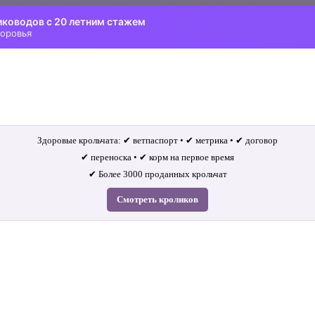
иководов с 20 летним стажем
доровья
Здоровые крольчата: ✔ ветпаспорт • ✔ метрика • ✔ договор
✔ переноска • ✔ корм на первое время
✔ Более 3000 проданных крольчат
Смотреть кроликов