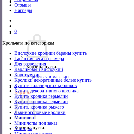
Отзывы
Награды
0
Крольчата по категориям
Вислоухие кролики бараны купить
Гарантия веса и размера
Для разведения
Корзина пуста.
Карликовый вислоухий
Короткоухие
Вернуться в магазин
Кролики декоративные белые купить
Купить голландских кроликов
0
Купить декоративного кролика
Корзина
Купить кролика гермелин
Купить кролика гермелин
Купить кролика рыжего
Львиноголовые кролики
Минилоп
Минилопы под заказ
Корзина пуста.
Миноры
Миноры под заказ