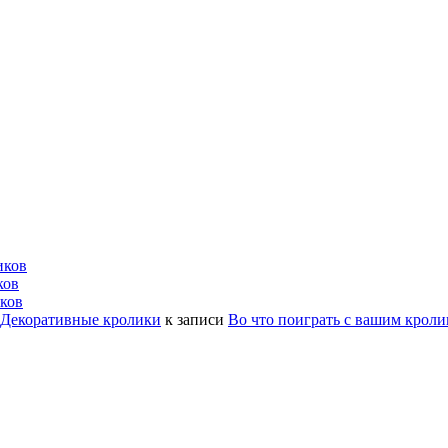
иков
ков
ков
| Декоративные кролики
к записи
Во что поиграть с вашим крол