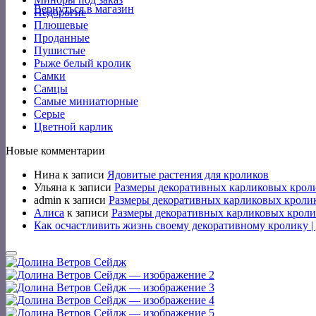
Вернуться в магазин
Недорогие
Плюшевые
Проданные
Пушистые
Рыже белый кролик
Самки
Самцы
Самые миниатюрные
Серые
Цветной карлик
Новые комментарии
Нина
к записи
Ядовитые растения для кроликов
Ульяна
к записи
Размеры декоративных карликовых крол
admin
к записи
Размеры декоративных карликовых кроли
Алиса
к записи
Размеры декоративных карликовых кроли
Как осчастливить жизнь своему декоративному кролику 