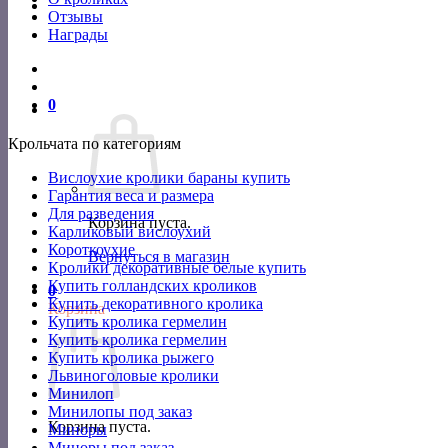
Отзывы
Награды
0
Крольчата по категориям
Вислоухие кролики бараны купить
Гарантия веса и размера
Для разведения
Корзина пуста.
Карликовый вислоухий
Короткоухие
Вернуться в магазин
Кролики декоративные белые купить
Купить голландских кроликов
0
Купить декоративного кролика
Корзина
Купить кролика гермелин
Купить кролика гермелин
Купить кролика рыжего
Львиноголовые кролики
Минилоп
Минилопы под заказ
Корзина пуста.
Миноры
Миноры под заказ