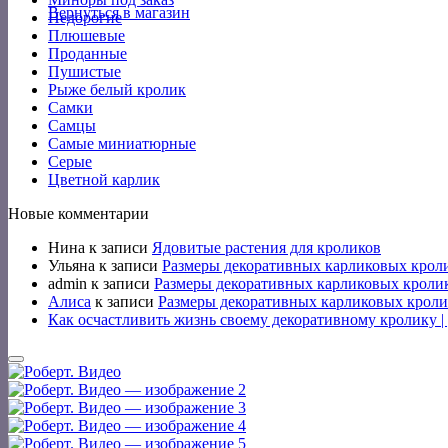
Вернуться в магазин
Недорогие
Плюшевые
Проданные
Пушистые
Рыже белый кролик
Самки
Самцы
Самые миниатюрные
Серые
Цветной карлик
Новые комментарии
Нина
к записи
Ядовитые растения для кроликов
Ульяна
к записи
Размеры декоративных карликовых крол
admin
к записи
Размеры декоративных карликовых кроли
Алиса
к записи
Размеры декоративных карликовых кроли
Как осчастливить жизнь своему декоративному кролику 