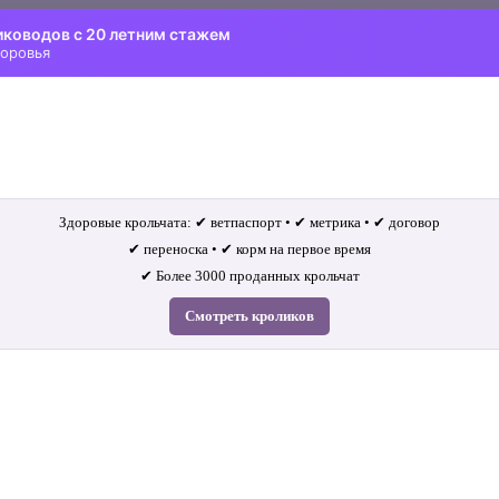
иководов с 20 летним стажем
доровья
Здоровые крольчата: ✔ ветпаспорт • ✔ метрика • ✔ договор
✔ переноска • ✔ корм на первое время
✔ Более 3000 проданных крольчат
Смотреть кроликов