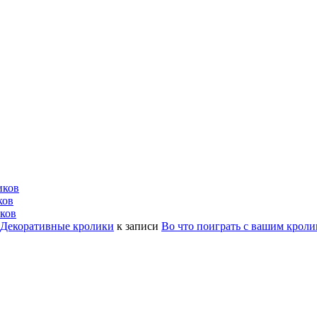
иков
ков
ков
| Декоративные кролики
к записи
Во что поиграть с вашим крол