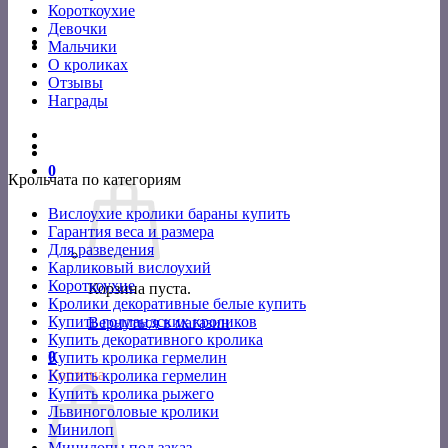
Короткоухие
Девочки
Мальчики
О кроликах
Отзывы
Награды
0
Крольчата по категориям
Вислоухие кролики бараны купить
Гарантия веса и размера
Для разведения
Карликовый вислоухий
Короткоухие
Корзина пуста.
Кролики декоративные белые купить
Купить голландских кроликов
Вернуться в магазин
Купить декоративного кролика
0
Купить кролика гермелин
Корзина
Купить кролика гермелин
Купить кролика рыжего
Львиноголовые кролики
Минилоп
Минилопы под заказ