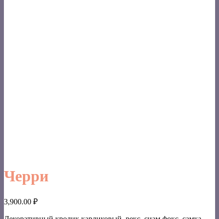
Черри
3,900.00
₽
Декоративный кролик карликовый, рекс, сиам фокс, самка.