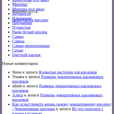
Миноры
Миноры под заказ
Корзина пуста.
Недорогие
Плюшевые
Вернуться в магазин
Проданные
Пушистые
Рыже белый кролик
Самки
Самцы
Самые миниатюрные
Серые
Цветной карлик
Новые комментарии
Нина
к записи
Ядовитые растения для кроликов
Ульяна
к записи
Размеры декоративных карликовых
кроликов
admin
к записи
Размеры декоративных карликовых
кроликов
Алиса
к записи
Размеры декоративных карликовых
кроликов
Как осчастливить жизнь своему декоративному кролику
| Декоративные кролики
к записи
Во что поиграть с
вашим кроликом