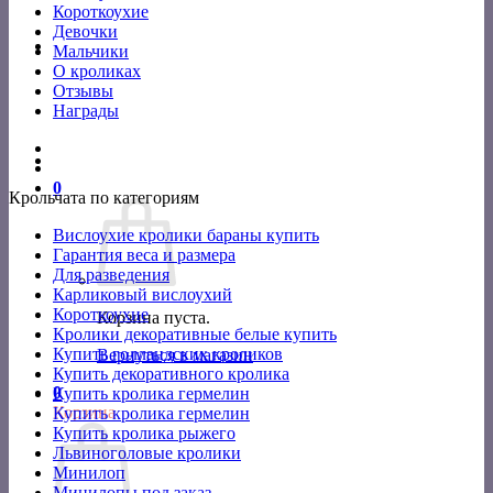
Короткоухие
Девочки
Мальчики
О кроликах
Отзывы
Награды
0
Крольчата по категориям
Вислоухие кролики бараны купить
Гарантия веса и размера
Для разведения
Карликовый вислоухий
Короткоухие
Корзина пуста.
Кролики декоративные белые купить
Купить голландских кроликов
Вернуться в магазин
Купить декоративного кролика
0
Купить кролика гермелин
Корзина
Купить кролика гермелин
Купить кролика рыжего
Львиноголовые кролики
Минилоп
Минилопы под заказ