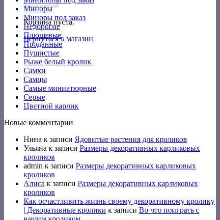
Миноры
Миноры под заказ
Корзина пуста.
Недорогие
Плюшевые
Вернуться в магазин
Проданные
Пушистые
Рыже белый кролик
Самки
Самцы
Самые миниатюрные
Серые
Цветной карлик
Новые комментарии
Нина
к записи
Ядовитые растения для кроликов
Ульяна
к записи
Размеры декоративных карликовых
кроликов
admin
к записи
Размеры декоративных карликовых
кроликов
Алиса
к записи
Размеры декоративных карликовых
кроликов
Как осчастливить жизнь своему декоративному кролику
| Декоративные кролики
к записи
Во что поиграть с
вашим кроликом