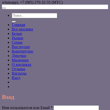
whatsapp), +7 (985) 270-32-55 (МТС)
Искать:
Главная
Все кролики
Белые
Рыжие
Серые
Вислоухие
Короткоухие
Девочки
Мальчики
О кроликах
Отзывы
Награды
Вход
Вход
Обязательно
Имя пользователя или Email
*