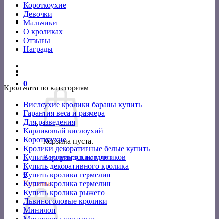
Короткоухие
Девочки
Мальчики
О кроликах
Отзывы
Награды
0
Крольчата по категориям
Вислоухие кролики бараны купить
Гарантия веса и размера
Для разведения
Карликовый вислоухий
Короткоухие
Корзина пуста.
Кролики декоративные белые купить
Купить голландских кроликов
Вернуться в магазин
Купить декоративного кролика
0
Купить кролика гермелин
Корзина
Купить кролика гермелин
Купить кролика рыжего
Львиноголовые кролики
Минилоп
Минилопы под заказ