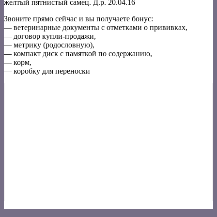
желтый пятнистый самец. Д.р. 20.04.16
Звоните прямо сейчас и вы получаете бонус:
— ветеринарные документы с отметками о прививках,
— договор купли-продажи,
— метрику (родословную),
— компакт диск с памяткой по содержанию,
— корм,
— коробку для переноски
V