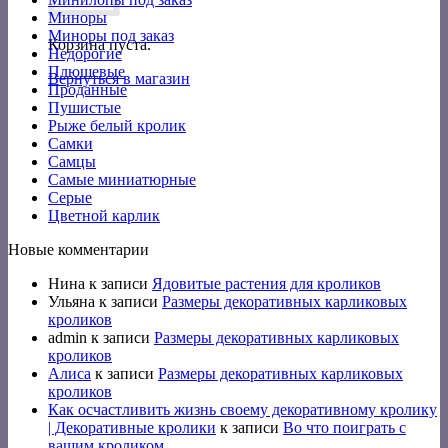
Миноры
Миноры под заказ
Корзина пуста.
Недорогие
Плюшевые
Вернуться в магазин
Проданные
Пушистые
Рыже белый кролик
Самки
Самцы
Самые миниатюрные
Серые
Цветной карлик
Новые комментарии
Нина
к записи
Ядовитые растения для кроликов
Ульяна
к записи
Размеры декоративных карликовых
кроликов
admin
к записи
Размеры декоративных карликовых
кроликов
Алиса
к записи
Размеры декоративных карликовых
кроликов
Как осчастливить жизнь своему декоративному кролику
| Декоративные кролики
к записи
Во что поиграть с
вашим кроликом