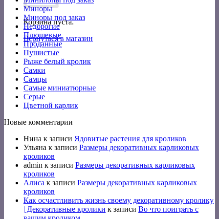
Миноры
Миноры под заказ
Корзина пуста.
Недорогие
Плюшевые
Вернуться в магазин
Проданные
Пушистые
Рыже белый кролик
Самки
Самцы
Самые миниатюрные
Серые
Цветной карлик
Новые комментарии
Нина
к записи
Ядовитые растения для кроликов
Ульяна
к записи
Размеры декоративных карликовых
кроликов
admin
к записи
Размеры декоративных карликовых
кроликов
Алиса
к записи
Размеры декоративных карликовых
кроликов
Как осчастливить жизнь своему декоративному кролику
| Декоративные кролики
к записи
Во что поиграть с
вашим кроликом