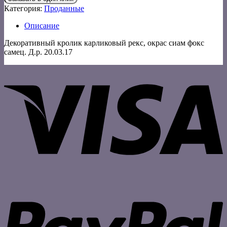
Категория:
Проданные
Описание
Декоративный кролик карликовый рекс, окрас сиам фокс
самец. Д.р. 20.03.17
V
P