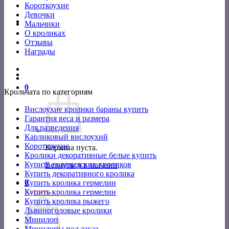
Короткоухие
Девочки
Мальчики
О кроликах
Отзывы
Награды
0
Крольчата по категориям
Вислоухие кролики бараны купить
Гарантия веса и размера
Для разведения
Карликовый вислоухий
Короткоухие
Корзина пуста.
Кролики декоративные белые купить
Купить голландских кроликов
Вернуться в магазин
Купить декоративного кролика
0
Купить кролика гермелин
Корзина
Купить кролика гермелин
Купить кролика рыжего
Львиноголовые кролики
Минилоп
Минилопы под заказ