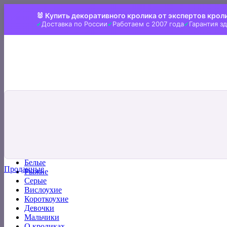
Skip
🐰 Купить декоративного кролика от экспертов крол
to
Доставка по России
Работаем с 2007 года
Гарантия з
content
Искать:
Главная
Все кролики
Белые
Проданные
Рыжие
Серые
Вислоухие
Короткоухие
Девочки
Мальчики
О кроликах