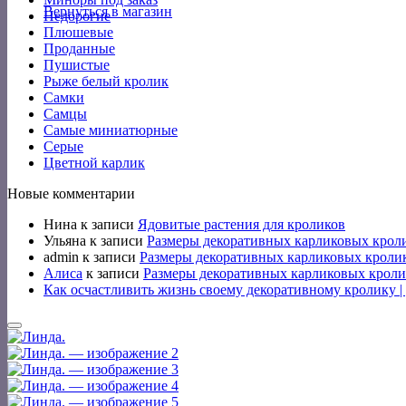
Вернуться в магазин
Недорогие
Плюшевые
Проданные
Пушистые
Рыже белый кролик
Самки
Самцы
Самые миниатюрные
Серые
Цветной карлик
Новые комментарии
Нина
к записи
Ядовитые растения для кроликов
Ульяна
к записи
Размеры декоративных карликовых крол
admin
к записи
Размеры декоративных карликовых кроли
Алиса
к записи
Размеры декоративных карликовых кроли
Как осчастливить жизнь своему декоративному кролику 