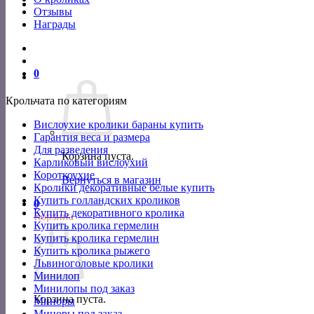
Отзывы
Награды
0
Крольчата по категориям
Вислоухие кролики бараны купить
Гарантия веса и размера
Для разведения
Корзина пуста.
Карликовый вислоухий
Короткоухие
Вернуться в магазин
Кролики декоративные белые купить
Купить голландских кроликов
0
Купить декоративного кролика
Корзина
Купить кролика гермелин
Купить кролика гермелин
Купить кролика рыжего
Львиноголовые кролики
Минилоп
Минилопы под заказ
Корзина пуста.
Миноры
Миноры под заказ