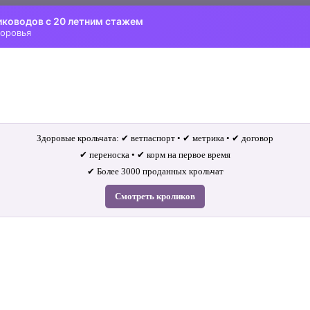
иководов с 20 летним стажем
доровья
Здоровые крольчата: ✔ ветпаспорт • ✔ метрика • ✔ договор
✔ переноска • ✔ корм на первое время
✔ Более 3000 проданных крольчат
Смотреть кроликов