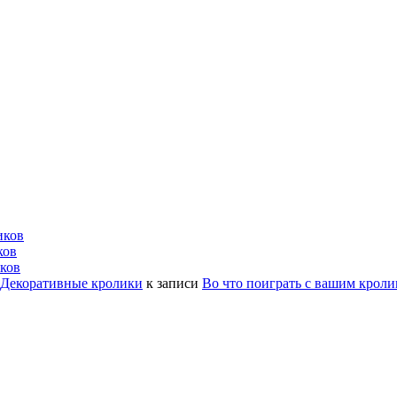
иков
ков
ков
| Декоративные кролики
к записи
Во что поиграть с вашим крол