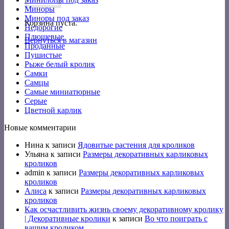
Миноры
Миноры под заказ
Корзина пуста.
Недорогие
Плюшевые
Вернуться в магазин
Проданные
Пушистые
Рыже белый кролик
Самки
Самцы
Самые миниатюрные
Серые
Цветной карлик
Новые комментарии
Нина
к записи
Ядовитые растения для кроликов
Ульяна
к записи
Размеры декоративных карликовых
кроликов
admin
к записи
Размеры декоративных карликовых
кроликов
Алиса
к записи
Размеры декоративных карликовых
кроликов
Как осчастливить жизнь своему декоративному кролику
| Декоративные кролики
к записи
Во что поиграть с
вашим кроликом