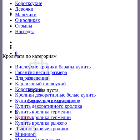
Короткоухие
Девочки
Мальчики
О кроликах
Отзывы
Награды
0
Крольчата по категориям
Вислоухие кролики бараны купить
Гарантия веса и размера
Для разведения
Карликовый вислоухий
Короткоухие
Корзина пуста.
Кролики декоративные белые купить
Купить голландских кроликов
Вернуться в магазин
Купить декоративного кролика
0
Купить кролика гермелин
Корзина
Купить кролика гермелин
Купить кролика рыжего
Львиноголовые кролики
Минилоп
Минилопы под заказ