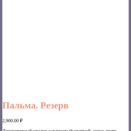
Пальма. Резерв
2,900.00
₽
Декоративный кролик карликовый цветной, окрас агути,