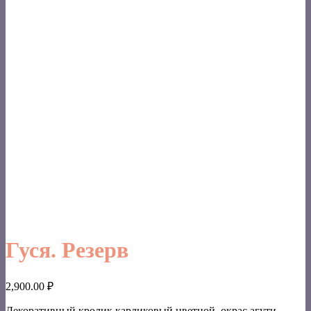
Гуся. Резерв
2,900.00
₽
Декоративный кролик карликовый цветной, окрас агути,