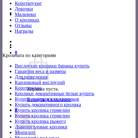
Короткоухие
Девочки
Мальчики
О кроликах
Отзывы
Награды
0
Крольчата по категориям
Вислоухие кролики бараны купить
Гарантия веса и размера
Для разведения
Карликовый вислоухий
Короткоухие
Корзина пуста.
Кролики декоративные белые купить
Купить голландских кроликов
Вернуться в магазин
Купить декоративного кролика
0
Купить кролика гермелин
Корзина
Купить кролика гермелин
Купить кролика рыжего
Львиноголовые кролики
Минилоп
Минилопы под заказ