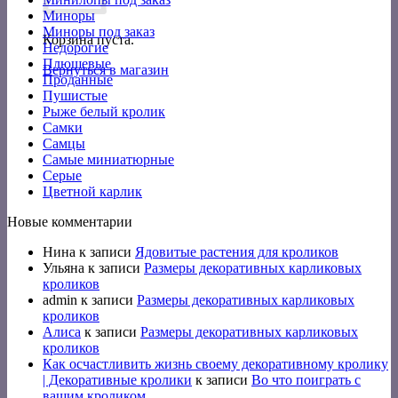
Миноры
Миноры под заказ
Корзина пуста.
Недорогие
Плюшевые
Вернуться в магазин
Проданные
Пушистые
Рыже белый кролик
Самки
Самцы
Самые миниатюрные
Серые
Цветной карлик
Новые комментарии
Нина
к записи
Ядовитые растения для кроликов
Ульяна
к записи
Размеры декоративных карликовых
кроликов
admin
к записи
Размеры декоративных карликовых
кроликов
Алиса
к записи
Размеры декоративных карликовых
кроликов
Как осчастливить жизнь своему декоративному кролику
| Декоративные кролики
к записи
Во что поиграть с
вашим кроликом