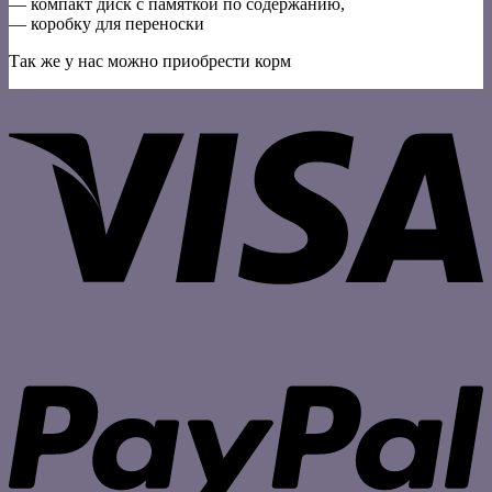
— компакт диск с памяткой по содержанию,
— коробку для переноски
Так же у нас можно приобрести корм
V
P