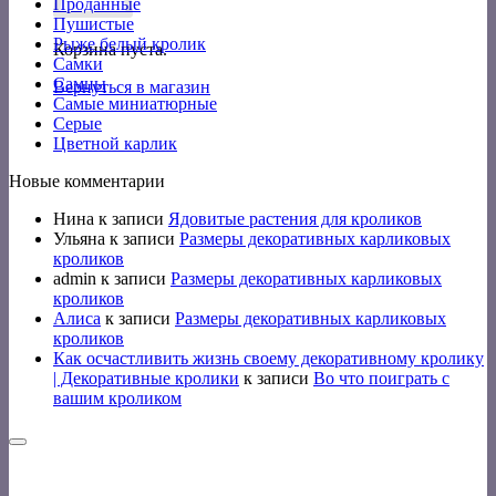
Проданные
Пушистые
Рыже белый кролик
Корзина пуста.
Самки
Самцы
Вернуться в магазин
Самые миниатюрные
Серые
Цветной карлик
Новые комментарии
Нина
к записи
Ядовитые растения для кроликов
Ульяна
к записи
Размеры декоративных карликовых
кроликов
admin
к записи
Размеры декоративных карликовых
кроликов
Алиса
к записи
Размеры декоративных карликовых
кроликов
Как осчастливить жизнь своему декоративному кролику
| Декоративные кролики
к записи
Во что поиграть с
вашим кроликом