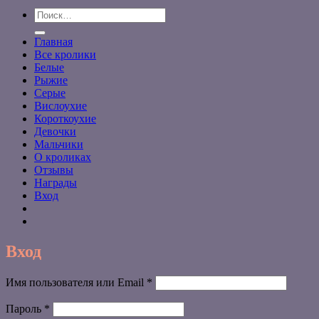
Искать:
Главная
Все кролики
Белые
Рыжие
Серые
Вислоухие
Короткоухие
Девочки
Мальчики
О кроликах
Отзывы
Награды
Вход
Вход
Обязательно
Имя пользователя или Email
*
Обязательно
Пароль
*