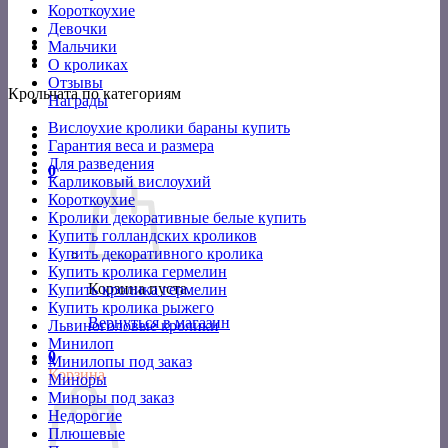
Короткоухие
Девочки
Мальчики
О кроликах
Отзывы
Крольчата по категориям
Награды
Вислоухие кролики бараны купить
Гарантия веса и размера
Для разведения
0
Карликовый вислоухий
Короткоухие
Кролики декоративные белые купить
Купить голландских кроликов
Купить декоративного кролика
Купить кролика гермелин
Корзина пуста.
Купить кролика гермелин
Купить кролика рыжего
Вернуться в магазин
Львиноголовые кролики
Минилоп
0
Минилопы под заказ
Корзина
Миноры
Миноры под заказ
Недорогие
Плюшевые