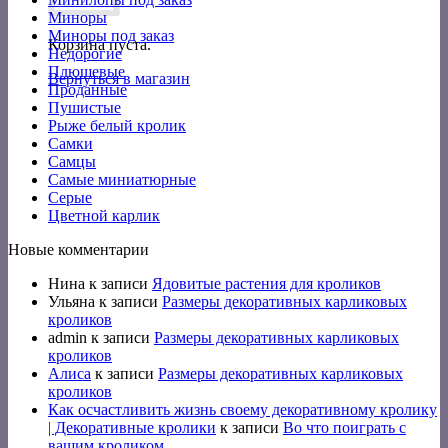
Миноры
Миноры под заказ
Корзина пуста.
Недорогие
Плюшевые
Вернуться в магазин
Проданные
Пушистые
Рыже белый кролик
Самки
Самцы
Самые миниатюрные
Серые
Цветной карлик
Новые комментарии
Нина
к записи
Ядовитые растения для кроликов
Ульяна
к записи
Размеры декоративных карликовых
кроликов
admin
к записи
Размеры декоративных карликовых
кроликов
Алиса
к записи
Размеры декоративных карликовых
кроликов
Как осчастливить жизнь своему декоративному кролику
| Декоративные кролики
к записи
Во что поиграть с
вашим кроликом