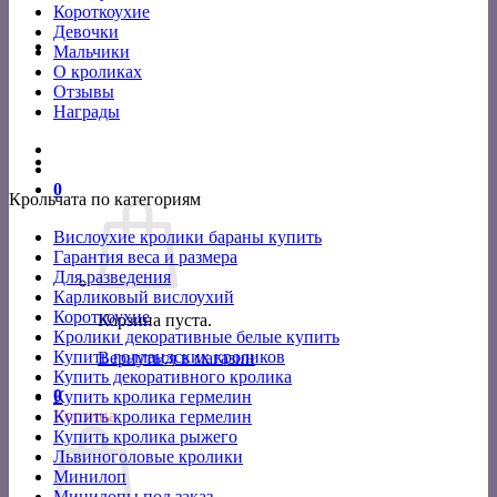
Короткоухие
Девочки
Мальчики
О кроликах
Отзывы
Награды
0
Крольчата по категориям
Вислоухие кролики бараны купить
Гарантия веса и размера
Для разведения
Карликовый вислоухий
Короткоухие
Корзина пуста.
Кролики декоративные белые купить
Купить голландских кроликов
Вернуться в магазин
Купить декоративного кролика
0
Купить кролика гермелин
Корзина
Купить кролика гермелин
Купить кролика рыжего
Львиноголовые кролики
Минилоп
Минилопы под заказ