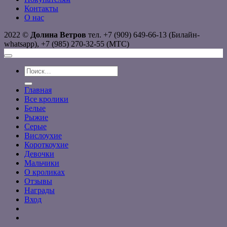
Контакты
О нас
2022 ©
Долина Ветров
тел. +7 (909) 649-66-13 (Билайн-
whatsapp), +7 (985) 270-32-55 (МТС)
Искать:
Главная
Все кролики
Белые
Рыжие
Серые
Вислоухие
Короткоухие
Девочки
Мальчики
О кроликах
Отзывы
Награды
Вход