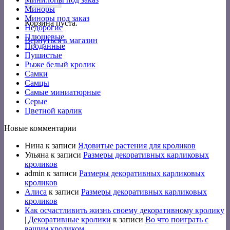
Миноры
Миноры под заказ
Корзина пуста.
Недорогие
Плюшевые
Вернуться в магазин
Проданные
Пушистые
Рыже белый кролик
Самки
Самцы
Самые миниатюрные
Серые
Цветной карлик
Новые комментарии
Нина
к записи
Ядовитые растения для кроликов
Ульяна
к записи
Размеры декоративных карликовых
кроликов
admin
к записи
Размеры декоративных карликовых
кроликов
Алиса
к записи
Размеры декоративных карликовых
кроликов
Как осчастливить жизнь своему декоративному кролику
| Декоративные кролики
к записи
Во что поиграть с
вашим кроликом