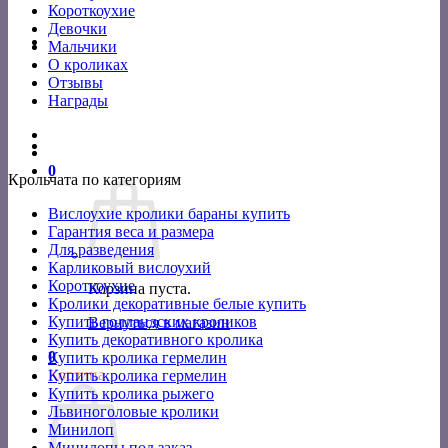
Короткоухие
Девочки
Мальчики
О кроликах
Отзывы
Награды
0
Крольчата по категориям
Вислоухие кролики бараны купить
Гарантия веса и размера
Для разведения
Карликовый вислоухий
Короткоухие
Корзина пуста.
Кролики декоративные белые купить
Купить голландских кроликов
Вернуться в магазин
Купить декоративного кролика
0
Купить кролика гермелин
Корзина
Купить кролика гермелин
Купить кролика рыжего
Львиноголовые кролики
Минилоп
Минилопы под заказ