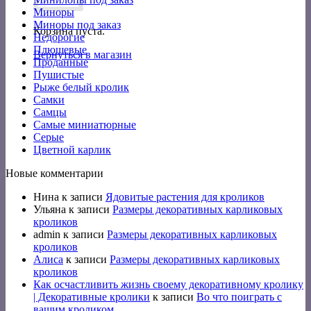
Миноры
Миноры под заказ
Корзина пуста.
Недорогие
Плюшевые
Вернуться в магазин
Проданные
Пушистые
Рыже белый кролик
Самки
Самцы
Самые миниатюрные
Серые
Цветной карлик
Новые комментарии
Нина
к записи
Ядовитые растения для кроликов
Ульяна
к записи
Размеры декоративных карликовых
кроликов
admin
к записи
Размеры декоративных карликовых
кроликов
Алиса
к записи
Размеры декоративных карликовых
кроликов
Как осчастливить жизнь своему декоративному кролику
| Декоративные кролики
к записи
Во что поиграть с
вашим кроликом