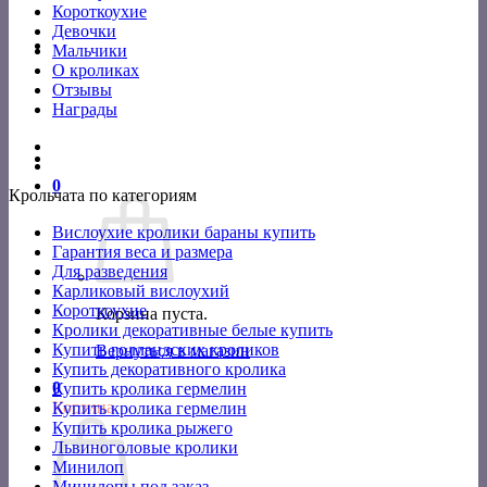
Короткоухие
Девочки
Мальчики
О кроликах
Отзывы
Награды
0
Крольчата по категориям
Вислоухие кролики бараны купить
Гарантия веса и размера
Для разведения
Карликовый вислоухий
Короткоухие
Корзина пуста.
Кролики декоративные белые купить
Купить голландских кроликов
Вернуться в магазин
Купить декоративного кролика
0
Купить кролика гермелин
Корзина
Купить кролика гермелин
Купить кролика рыжего
Львиноголовые кролики
Минилоп
Минилопы под заказ