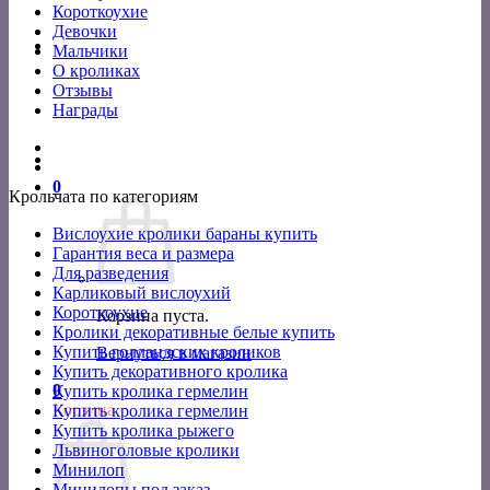
Короткоухие
Девочки
Мальчики
О кроликах
Отзывы
Награды
0
Крольчата по категориям
Вислоухие кролики бараны купить
Гарантия веса и размера
Для разведения
Карликовый вислоухий
Короткоухие
Корзина пуста.
Кролики декоративные белые купить
Купить голландских кроликов
Вернуться в магазин
Купить декоративного кролика
0
Купить кролика гермелин
Корзина
Купить кролика гермелин
Купить кролика рыжего
Львиноголовые кролики
Минилоп
Минилопы под заказ