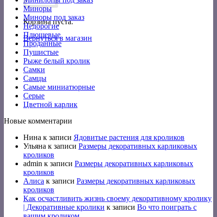
Миноры
Миноры под заказ
Корзина пуста.
Недорогие
Плюшевые
Вернуться в магазин
Проданные
Пушистые
Рыже белый кролик
Самки
Самцы
Самые миниатюрные
Серые
Цветной карлик
Новые комментарии
Нина
к записи
Ядовитые растения для кроликов
Ульяна
к записи
Размеры декоративных карликовых
кроликов
admin
к записи
Размеры декоративных карликовых
кроликов
Алиса
к записи
Размеры декоративных карликовых
кроликов
Как осчастливить жизнь своему декоративному кролику
| Декоративные кролики
к записи
Во что поиграть с
вашим кроликом