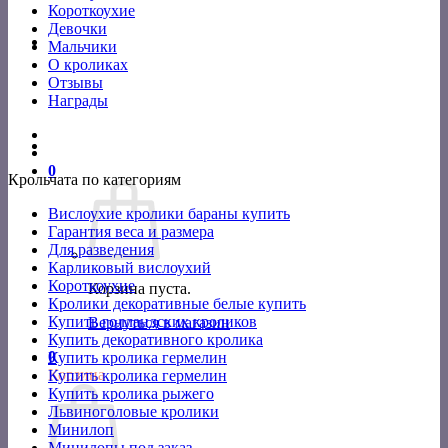
Короткоухие
Девочки
Мальчики
О кроликах
Отзывы
Награды
0
Крольчата по категориям
Вислоухие кролики бараны купить
Гарантия веса и размера
Для разведения
Карликовый вислоухий
Короткоухие
Корзина пуста.
Кролики декоративные белые купить
Купить голландских кроликов
Вернуться в магазин
Купить декоративного кролика
0
Купить кролика гермелин
Корзина
Купить кролика гермелин
Купить кролика рыжего
Львиноголовые кролики
Минилоп
Минилопы под заказ