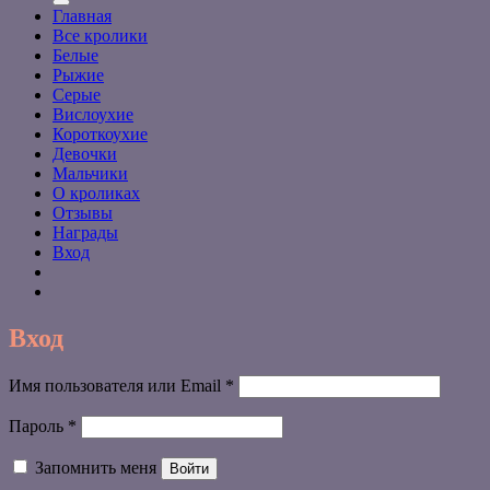
Главная
Все кролики
Белые
Рыжие
Серые
Вислоухие
Короткоухие
Девочки
Мальчики
О кроликах
Отзывы
Награды
Вход
Вход
Обязательно
Имя пользователя или Email
*
Обязательно
Пароль
*
Запомнить меня
Войти