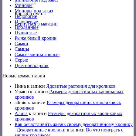
Миноры
Миноры под заказ
Корзина пуста.
Недорогие
Плюшевые
Вернуться в магазин
Проданные
Пушистые
Рыже белый кролик
Самки
Самцы
Самые миниатюрные
Серые
Цветной карлик
Новые комментарии
Нина
к записи
Ядовитые растения для кроликов
Ульяна
к записи
Размеры декоративных карликовых
кроликов
admin
к записи
Размеры декоративных карликовых
кроликов
Алиса
к записи
Размеры декоративных карликовых
кроликов
Как осчастливить жизнь своему декоративному кролику
| Декоративные кролики
к записи
Во что поиграть с
вашим кроликом