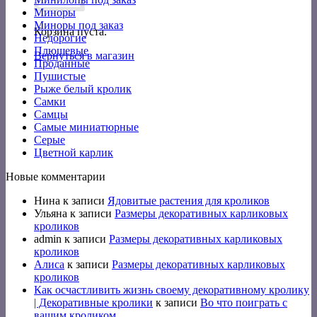
Миноры
Миноры под заказ
Корзина пуста.
Недорогие
Плюшевые
Вернуться в магазин
Проданные
Пушистые
Рыже белый кролик
Самки
Самцы
Самые миниатюрные
Серые
Цветной карлик
Новые комментарии
Нина
к записи
Ядовитые растения для кроликов
Ульяна
к записи
Размеры декоративных карликовых
кроликов
admin
к записи
Размеры декоративных карликовых
кроликов
Алиса
к записи
Размеры декоративных карликовых
кроликов
Как осчастливить жизнь своему декоративному кролику
| Декоративные кролики
к записи
Во что поиграть с
вашим кроликом