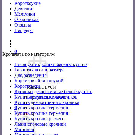
Короткоухие
Девочки
Мальчики
О кроликах
Отзывы
Награды
0
Крольчата по категориям
Вислоухие кролики бараны купить
Гарантия веса и размера
Для разведения
Карликовый вислоухий
Короткоухие
Корзина пуста.
Кролики декоративные белые купить
Купить голландских кроликов
Вернуться в магазин
Купить декоративного кролика
0
Купить кролика гермелин
Корзина
Купить кролика гермелин
Купить кролика рыжего
Львиноголовые кролики
Минилоп
Минилопы под заказ