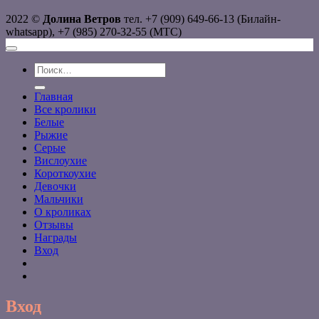
2022 ©
Долина Ветров
тел. +7 (909) 649-66-13 (Билайн-
whatsapp), +7 (985) 270-32-55 (МТС)
Искать:
Главная
Все кролики
Белые
Рыжие
Серые
Вислоухие
Короткоухие
Девочки
Мальчики
О кроликах
Отзывы
Награды
Вход
Вход