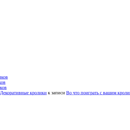
иков
ков
ков
| Декоративные кролики
к записи
Во что поиграть с вашим крол