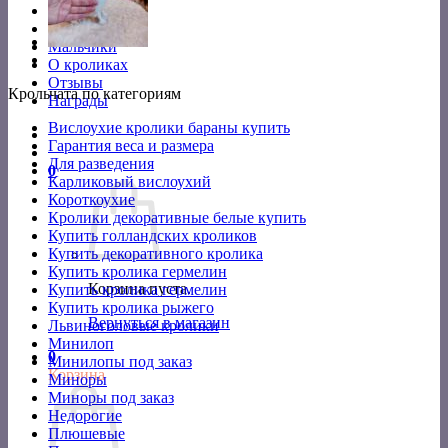
Короткоухие
Девочки
Мальчики
О кроликах
Отзывы
Крольчата по категориям
Награды
Вислоухие кролики бараны купить
Гарантия веса и размера
Для разведения
0
Карликовый вислоухий
Короткоухие
Кролики декоративные белые купить
Купить голландских кроликов
Купить декоративного кролика
Купить кролика гермелин
Корзина пуста.
Купить кролика гермелин
Купить кролика рыжего
Вернуться в магазин
Львиноголовые кролики
Минилоп
0
Минилопы под заказ
Корзина
Миноры
Миноры под заказ
Недорогие
Плюшевые