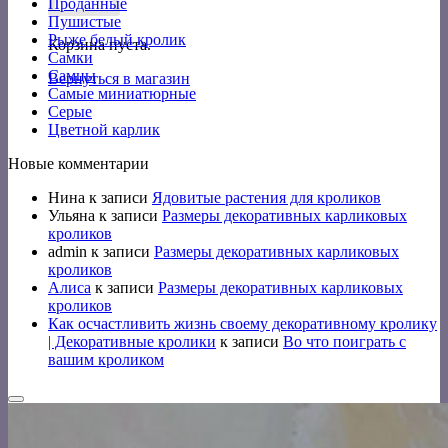
Проданные
Пушистые
Рыже белый кролик
Корзина пуста.
Самки
Самцы
Вернуться в магазин
Самые миниатюрные
Серые
Цветной карлик
Новые комментарии
Нина
к записи
Ядовитые растения для кроликов
Ульяна
к записи
Размеры декоративных карликовых
кроликов
admin
к записи
Размеры декоративных карликовых
кроликов
Алиса
к записи
Размеры декоративных карликовых
кроликов
Как осчастливить жизнь своему декоративному кролику
| Декоративные кролики
к записи
Во что поиграть с
вашим кроликом