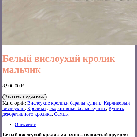
Белый вислоухий кролик
мальчик
8,900.00
₽
Заказать в один клик
Категорий:
Вислоухие кролики бараны купить
,
Карликовый
вислоухий
,
Кролики декоративные белые купить
,
Купить
декоративного кролика
,
Самцы
Описание
Белый вислоухий кролик мальчик – пушистый друг для