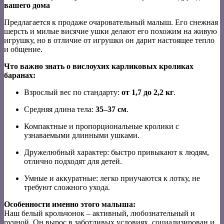
вашего дома
Предлагается к продаже очаровательный малыш. Его снежная
шерсть и милые висячие ушки делают его похожим на живую
игрушку, но в отличие от игрушки он дарит настоящее тепло
и общение.
Что важно знать о вислоухих карликовых кроликах
баранах:
Взрослый вес по стандарту:
от 1,7 до 2,2 кг
.
Средняя длина тела:
35–37 см
.
Компактные и пропорциональные кролики с
узнаваемыми длинными ушками.
Дружелюбный характер: быстро привыкают к людям,
отлично подходят для детей.
Умные и аккуратные: легко приучаются к лотку, не
требуют сложного ухода.
Особенности именно этого малыша:
Наш белый крольчонок – активный, любознательный и
ручной. Он вырос в заботливых условиях, социализирован и