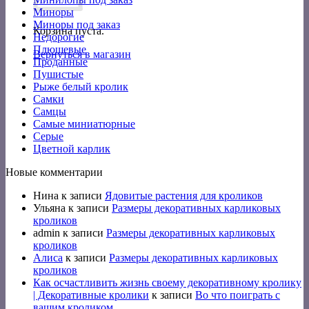
Миноры
Миноры под заказ
Корзина пуста.
Недорогие
Плюшевые
Вернуться в магазин
Проданные
Пушистые
Рыже белый кролик
Самки
Самцы
Самые миниатюрные
Серые
Цветной карлик
Новые комментарии
Нина
к записи
Ядовитые растения для кроликов
Ульяна
к записи
Размеры декоративных карликовых
кроликов
admin
к записи
Размеры декоративных карликовых
кроликов
Алиса
к записи
Размеры декоративных карликовых
кроликов
Как осчастливить жизнь своему декоративному кролику
| Декоративные кролики
к записи
Во что поиграть с
вашим кроликом