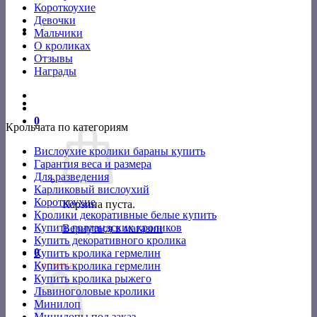
Короткоухие
Девочки
Мальчики
О кроликах
Отзывы
Награды
0
Крольчата по категориям
Вислоухие кролики бараны купить
Гарантия веса и размера
Для разведения
Карликовый вислоухий
Короткоухие
Корзина пуста.
Кролики декоративные белые купить
Купить голландских кроликов
Вернуться в магазин
Купить декоративного кролика
0
Купить кролика гермелин
Корзина
Купить кролика гермелин
Купить кролика рыжего
Львиноголовые кролики
Минилоп
Минилопы под заказ