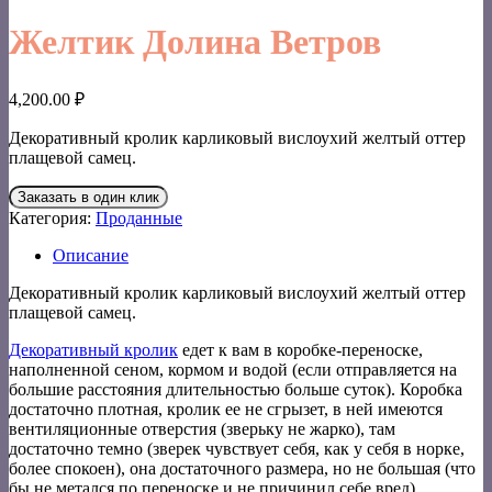
Желтик Долина Ветров
4,200.00
₽
Декоративный кролик карликовый вислоухий желтый оттер
плащевой самец.
Заказать в один клик
Категория:
Проданные
Описание
Декоративный кролик карликовый вислоухий желтый оттер
плащевой самец.
Декоративный кролик
едет к вам в коробке-переноске,
наполненной сеном, кормом и водой (если отправляется на
большие расстояния длительностью больше суток). Коробка
достаточно плотная, кролик ее не сгрызет, в ней имеются
вентиляционные отверстия (зверьку не жарко), там
достаточно темно (зверек чувствует себя, как у себя в норке,
более спокоен), она достаточного размера, но не большая (что
бы не метался по переноске и не причинил себе вред).