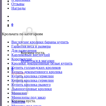
Отзывы
Награды
0
Крольчата по категориям
Вислоухие кролики бараны купить
Гарантия веса и размера
Для разведения
Корзина пуста.
Карликовый вислоухий
Короткоухие
Вернуться в магазин
Кролики декоративные белые купить
Купить голландских кроликов
0
Купить декоративного кролика
Корзина
Купить кролика гермелин
Купить кролика гермелин
Купить кролика рыжего
Львиноголовые кролики
Минилоп
Минилопы под заказ
Корзина пуста.
Миноры
Миноры под заказ