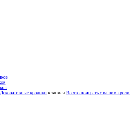
иков
ков
ков
| Декоративные кролики
к записи
Во что поиграть с вашим крол