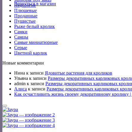
Вернуться в магазин
Недорогие
Плюшевые
Проданные
Пушистые
Рыже белый кролик
Самки
Самцы
Самые миниатюрные
Серые
Цветной карлик
Новые комментарии
Нина
к записи
Ядовитые растения для кроликов
Ульяна
к записи
Размеры декоративных карликовых крол
admin
к записи
Размеры декоративных карликовых кроли
Алиса
к записи
Размеры декоративных карликовых кроли
Как осчастливить жизнь своему декоративному кролику 