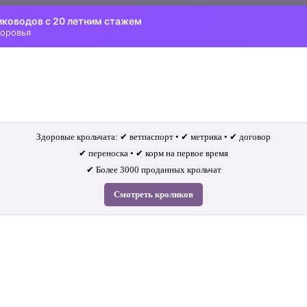
иководов с 20 летним стажем
доровья
Здоровые крольчата: ✔ ветпаспорт • ✔ метрика • ✔ договор
✔ переноска • ✔ корм на первое время
✔ Более 3000 проданных крольчат
Смотреть кроликов