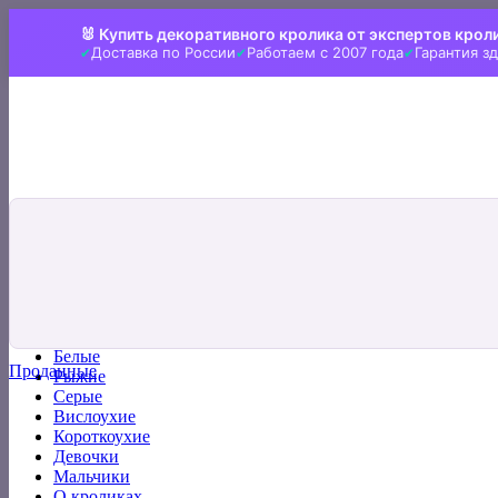
Skip
🐰 Купить декоративного кролика от экспертов крол
to
Доставка по России
Работаем с 2007 года
Гарантия з
content
Искать:
Главная
Все кролики
Белые
Проданные
Рыжие
Серые
Вислоухие
Короткоухие
Девочки
Мальчики
О кроликах