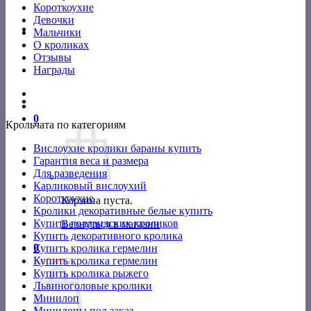
Короткоухие
Девочки
Мальчики
О кроликах
Отзывы
Награды
0
Крольчата по категориям
Вислоухие кролики бараны купить
Гарантия веса и размера
Для разведения
Карликовый вислоухий
Короткоухие
Корзина пуста.
Кролики декоративные белые купить
Купить голландских кроликов
Вернуться в магазин
Купить декоративного кролика
0
Купить кролика гермелин
Корзина
Купить кролика гермелин
Купить кролика рыжего
Львиноголовые кролики
Минилоп
Минилопы под заказ