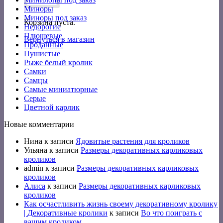
Миноры
Миноры под заказ
Корзина пуста.
Недорогие
Плюшевые
Вернуться в магазин
Проданные
Пушистые
Рыже белый кролик
Самки
Самцы
Самые миниатюрные
Серые
Цветной карлик
Новые комментарии
Нина
к записи
Ядовитые растения для кроликов
Ульяна
к записи
Размеры декоративных карликовых
кроликов
admin
к записи
Размеры декоративных карликовых
кроликов
Алиса
к записи
Размеры декоративных карликовых
кроликов
Как осчастливить жизнь своему декоративному кролику
| Декоративные кролики
к записи
Во что поиграть с
вашим кроликом