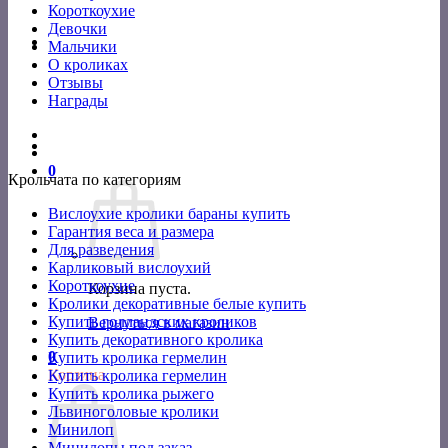
Короткоухие
Девочки
Мальчики
О кроликах
Отзывы
Награды
0
Крольчата по категориям
Вислоухие кролики бараны купить
Гарантия веса и размера
Для разведения
Карликовый вислоухий
Короткоухие
Корзина пуста.
Кролики декоративные белые купить
Купить голландских кроликов
Вернуться в магазин
Купить декоративного кролика
0
Купить кролика гермелин
Корзина
Купить кролика гермелин
Купить кролика рыжего
Львиноголовые кролики
Минилоп
Минилопы под заказ