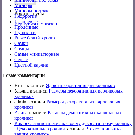
Миноры
Миноры под заказ
Корзина пуста.
Недорогие
Плюшевые
Вернуться в магазин
Проданные
Пушистые
Рыже белый кролик
Самки
Самцы
Самые миниатюрные
Серые
Цветной карлик
Новые комментарии
Нина
к записи
Ядовитые растения для кроликов
Ульяна
к записи
Размеры декоративных карликовых
кроликов
admin
к записи
Размеры декоративных карликовых
кроликов
Алиса
к записи
Размеры декоративных карликовых
кроликов
Как осчастливить жизнь своему декоративному кролику
| Декоративные кролики
к записи
Во что поиграть с
вашим кроликом