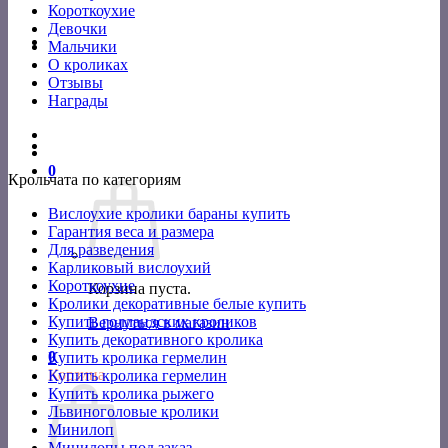
Короткоухие
Девочки
Мальчики
О кроликах
Отзывы
Награды
0
Крольчата по категориям
Вислоухие кролики бараны купить
Гарантия веса и размера
Для разведения
Карликовый вислоухий
Короткоухие
Корзина пуста.
Кролики декоративные белые купить
Купить голландских кроликов
Вернуться в магазин
Купить декоративного кролика
0
Купить кролика гермелин
Корзина
Купить кролика гермелин
Купить кролика рыжего
Львиноголовые кролики
Минилоп
Минилопы под заказ