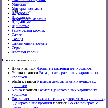
Миноры
Миноры под заказ
Корзина пуста.
Недорогие
Плюшевые
Вернуться в магазин
Проданные
Пушистые
Рыже белый кролик
Самки
Самцы
Самые миниатюрные
Серые
Цветной карлик
Новые комментарии
Нина
к записи
Ядовитые растения для кроликов
Ульяна
к записи
Размеры декоративных карликовых
кроликов
admin
к записи
Размеры декоративных карликовых
кроликов
Алиса
к записи
Размеры декоративных карликовых
кроликов
Как осчастливить жизнь своему декоративному кролику
| Декоративные кролики
к записи
Во что поиграть с
вашим кроликом