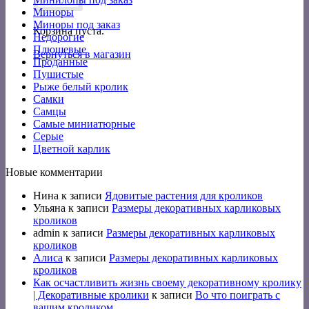
Миноры
Миноры под заказ
Корзина пуста.
Недорогие
Плюшевые
Вернуться в магазин
Проданные
Пушистые
Рыже белый кролик
Самки
Самцы
Самые миниатюрные
Серые
Цветной карлик
Новые комментарии
Нина
к записи
Ядовитые растения для кроликов
Ульяна
к записи
Размеры декоративных карликовых
кроликов
admin
к записи
Размеры декоративных карликовых
кроликов
Алиса
к записи
Размеры декоративных карликовых
кроликов
Как осчастливить жизнь своему декоративному кролику
| Декоративные кролики
к записи
Во что поиграть с
вашим кроликом