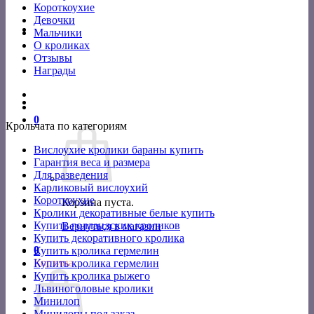
Короткоухие
Девочки
Мальчики
О кроликах
Отзывы
Награды
0
Крольчата по категориям
Вислоухие кролики бараны купить
Гарантия веса и размера
Для разведения
Карликовый вислоухий
Короткоухие
Корзина пуста.
Кролики декоративные белые купить
Купить голландских кроликов
Вернуться в магазин
Купить декоративного кролика
0
Купить кролика гермелин
Корзина
Купить кролика гермелин
Купить кролика рыжего
Львиноголовые кролики
Минилоп
Минилопы под заказ