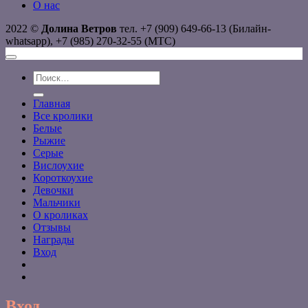
О нас
2022 ©
Долина Ветров
тел. +7 (909) 649-66-13 (Билайн-
whatsapp), +7 (985) 270-32-55 (МТС)
Искать:
Главная
Все кролики
Белые
Рыжие
Серые
Вислоухие
Короткоухие
Девочки
Мальчики
О кроликах
Отзывы
Награды
Вход
Вход