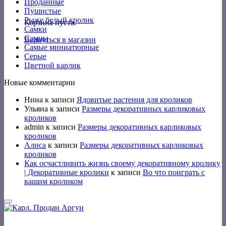
Проданные
Пушистые
Рыже белый кролик
Корзина пуста.
Самки
Самцы
Вернуться в магазин
Самые миниатюрные
Серые
Цветной карлик
Новые комментарии
Нина
к записи
Ядовитые растения для кроликов
Ульяна
к записи
Размеры декоративных карликовых
кроликов
admin
к записи
Размеры декоративных карликовых
кроликов
Алиса
к записи
Размеры декоративных карликовых
кроликов
Как осчастливить жизнь своему декоративному кролику
| Декоративные кролики
к записи
Во что поиграть с
вашим кроликом