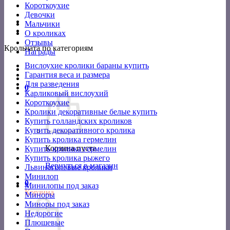
Короткоухие
Девочки
Мальчики
О кроликах
Отзывы
Крольчата по категориям
Награды
Вислоухие кролики бараны купить
Гарантия веса и размера
Для разведения
0
Карликовый вислоухий
Короткоухие
Кролики декоративные белые купить
Купить голландских кроликов
Купить декоративного кролика
Купить кролика гермелин
Корзина пуста.
Купить кролика гермелин
Купить кролика рыжего
Вернуться в магазин
Львиноголовые кролики
Минилоп
0
Минилопы под заказ
Корзина
Миноры
Миноры под заказ
Недорогие
Плюшевые