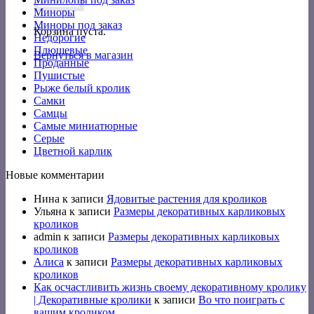
Миноры
Миноры под заказ
Корзина пуста.
Недорогие
Плюшевые
Вернуться в магазин
Проданные
Пушистые
Рыже белый кролик
Самки
Самцы
Самые миниатюрные
Серые
Цветной карлик
Новые комментарии
Нина
к записи
Ядовитые растения для кроликов
Ульяна
к записи
Размеры декоративных карликовых
кроликов
admin
к записи
Размеры декоративных карликовых
кроликов
Алиса
к записи
Размеры декоративных карликовых
кроликов
Как осчастливить жизнь своему декоративному кролику
| Декоративные кролики
к записи
Во что поиграть с
вашим кроликом