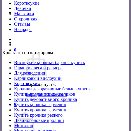
Короткоухие
Девочки
Мальчики
О кроликах
Отзывы
Награды
0
Крольчата по категориям
Вислоухие кролики бараны купить
Гарантия веса и размера
Для разведения
Карликовый вислоухий
Короткоухие
Корзина пуста.
Кролики декоративные белые купить
Купить голландских кроликов
Вернуться в магазин
Купить декоративного кролика
0
Купить кролика гермелин
Корзина
Купить кролика гермелин
Купить кролика рыжего
Львиноголовые кролики
Минилоп
Минилопы под заказ