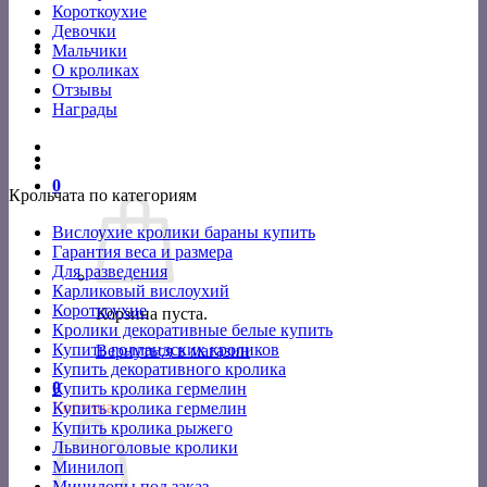
Короткоухие
Девочки
Мальчики
О кроликах
Отзывы
Награды
0
Крольчата по категориям
Вислоухие кролики бараны купить
Гарантия веса и размера
Для разведения
Карликовый вислоухий
Короткоухие
Корзина пуста.
Кролики декоративные белые купить
Купить голландских кроликов
Вернуться в магазин
Купить декоративного кролика
0
Купить кролика гермелин
Корзина
Купить кролика гермелин
Купить кролика рыжего
Львиноголовые кролики
Минилоп
Минилопы под заказ