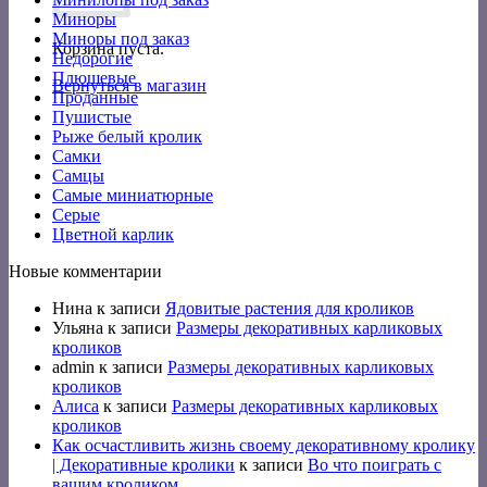
Миноры
Миноры под заказ
Корзина пуста.
Недорогие
Плюшевые
Вернуться в магазин
Проданные
Пушистые
Рыже белый кролик
Самки
Самцы
Самые миниатюрные
Серые
Цветной карлик
Новые комментарии
Нина
к записи
Ядовитые растения для кроликов
Ульяна
к записи
Размеры декоративных карликовых
кроликов
admin
к записи
Размеры декоративных карликовых
кроликов
Алиса
к записи
Размеры декоративных карликовых
кроликов
Как осчастливить жизнь своему декоративному кролику
| Декоративные кролики
к записи
Во что поиграть с
вашим кроликом