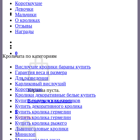
Короткоухие
Девочки
Мальчики
О кроликах
Отзывы
Награды
0
Крольчата по категориям
Вислоухие кролики бараны купить
Гарантия веса и размера
Для разведения
Карликовый вислоухий
Короткоухие
Корзина пуста.
Кролики декоративные белые купить
Купить голландских кроликов
Вернуться в магазин
Купить декоративного кролика
0
Купить кролика гермелин
Корзина
Купить кролика гермелин
Купить кролика рыжего
Львиноголовые кролики
Минилоп
Минилопы под заказ