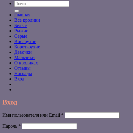
Искать:
Главная
Все кролики
Белые
Рыжие
Серые
Вислоухие
Короткоухие
Девочки
Мальчики
О кроликах
Отзывы
Награды
Вход
Вход
Обязательно
Имя пользователя или Email
*
Обязательно
Пароль
*