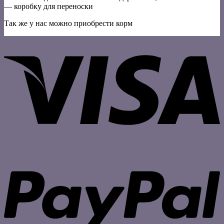
— коробку для переноски
Так же у нас можно приобрести корм
V
P