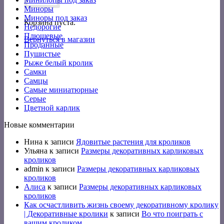
Миноры
Миноры под заказ
Корзина пуста.
Недорогие
Плюшевые
Вернуться в магазин
Проданные
Пушистые
Рыже белый кролик
Самки
Самцы
Самые миниатюрные
Серые
Цветной карлик
Новые комментарии
Нина
к записи
Ядовитые растения для кроликов
Ульяна
к записи
Размеры декоративных карликовых
кроликов
admin
к записи
Размеры декоративных карликовых
кроликов
Алиса
к записи
Размеры декоративных карликовых
кроликов
Как осчастливить жизнь своему декоративному кролику
| Декоративные кролики
к записи
Во что поиграть с
вашим кроликом