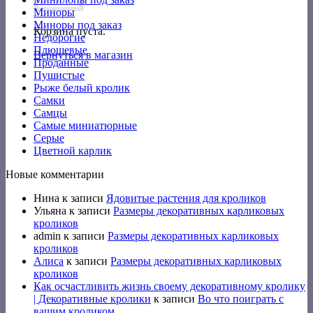
Миноры
Миноры под заказ
Корзина пуста.
Недорогие
Плюшевые
Вернуться в магазин
Проданные
Пушистые
Рыже белый кролик
Самки
Самцы
Самые миниатюрные
Серые
Цветной карлик
Новые комментарии
Нина
к записи
Ядовитые растения для кроликов
Ульяна
к записи
Размеры декоративных карликовых
кроликов
admin
к записи
Размеры декоративных карликовых
кроликов
Алиса
к записи
Размеры декоративных карликовых
кроликов
Как осчастливить жизнь своему декоративному кролику
| Декоративные кролики
к записи
Во что поиграть с
вашим кроликом