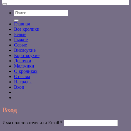
Искать:
Главная
Все кролики
Белые
Рыжие
Серые
Вислоухие
Короткоухие
Девочки
Мальчики
О кроликах
Отзывы
Награды
Вход
Вход
Обязательно
Имя пользователя или Email
*