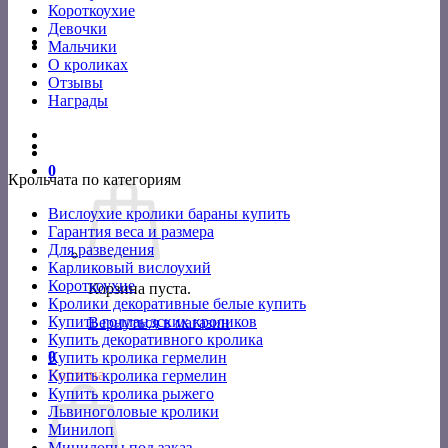
Короткоухие
Девочки
Мальчики
О кроликах
Отзывы
Награды
0
Крольчата по категориям
Вислоухие кролики бараны купить
Гарантия веса и размера
Для разведения
Карликовый вислоухий
Короткоухие
Корзина пуста.
Кролики декоративные белые купить
Купить голландских кроликов
Вернуться в магазин
Купить декоративного кролика
0
Купить кролика гермелин
Корзина
Купить кролика гермелин
Купить кролика рыжего
Львиноголовые кролики
Минилоп
Минилопы под заказ