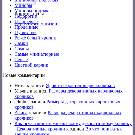
Миноры
Миноры под заказ
Корзина пуста.
Недорогие
Плюшевые
Вернуться в магазин
Проданные
Пушистые
Рыже белый кролик
Самки
Самцы
Самые миниатюрные
Серые
Цветной карлик
Новые комментарии
Нина
к записи
Ядовитые растения для кроликов
Ульяна
к записи
Размеры декоративных карликовых
кроликов
admin
к записи
Размеры декоративных карликовых
кроликов
Алиса
к записи
Размеры декоративных карликовых
кроликов
Как осчастливить жизнь своему декоративному кролику
| Декоративные кролики
к записи
Во что поиграть с
вашим кроликом