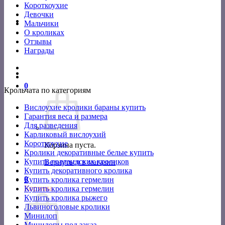
Короткоухие
Девочки
Мальчики
О кроликах
Отзывы
Награды
0
Крольчата по категориям
Вислоухие кролики бараны купить
Гарантия веса и размера
Для разведения
Карликовый вислоухий
Короткоухие
Корзина пуста.
Кролики декоративные белые купить
Купить голландских кроликов
Вернуться в магазин
Купить декоративного кролика
0
Купить кролика гермелин
Корзина
Купить кролика гермелин
Купить кролика рыжего
Львиноголовые кролики
Минилоп
Минилопы под заказ