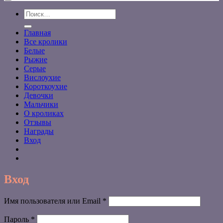
Искать:
Главная
Все кролики
Белые
Рыжие
Серые
Вислоухие
Короткоухие
Девочки
Мальчики
О кроликах
Отзывы
Награды
Вход
Вход
Обязательно
Имя пользователя или Email
*
Обязательно
Пароль
*