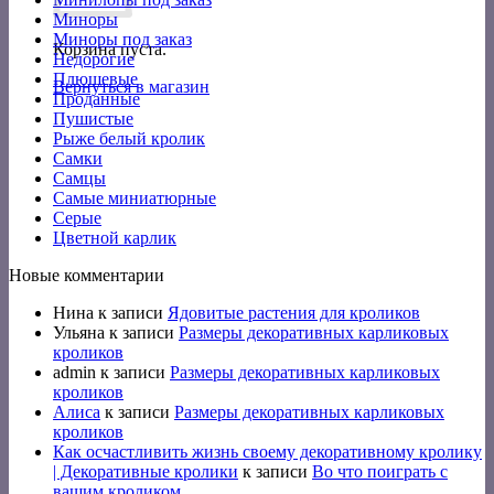
Миноры
Миноры под заказ
Корзина пуста.
Недорогие
Плюшевые
Вернуться в магазин
Проданные
Пушистые
Рыже белый кролик
Самки
Самцы
Самые миниатюрные
Серые
Цветной карлик
Новые комментарии
Нина
к записи
Ядовитые растения для кроликов
Ульяна
к записи
Размеры декоративных карликовых
кроликов
admin
к записи
Размеры декоративных карликовых
кроликов
Алиса
к записи
Размеры декоративных карликовых
кроликов
Как осчастливить жизнь своему декоративному кролику
| Декоративные кролики
к записи
Во что поиграть с
вашим кроликом