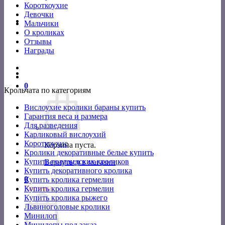
Короткоухие
Девочки
Мальчики
О кроликах
Отзывы
Награды
0
Крольчата по категориям
Вислоухие кролики бараны купить
Гарантия веса и размера
Для разведения
Карликовый вислоухий
Короткоухие
Корзина пуста.
Кролики декоративные белые купить
Купить голландских кроликов
Вернуться в магазин
Купить декоративного кролика
0
Купить кролика гермелин
Корзина
Купить кролика гермелин
Купить кролика рыжего
Львиноголовые кролики
Минилоп
Минилопы под заказ