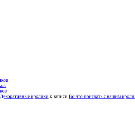
иков
ков
ков
| Декоративные кролики
к записи
Во что поиграть с вашим крол